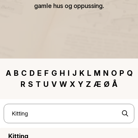
gamle hus og oppussing.
A
B
C
D
E
F
G
H
I
J
K
L
M
N
O
P
Q
R
S
T
U
V
W
X
Y
Z
Æ
Ø
Å
Kitting