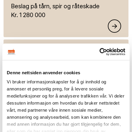
Beslag på tårn, spir og råteskade
Kr. 1 280 000
Hol gamle kyrkje
Hol
Buskerud
Denne nettsiden anvender cookies
Konservering
Vi bruker informasjonskapsler for å gi innhold og
Kr. 119 999
annonser et personlig preg, for å levere sosiale
mediefunksjoner og for å analysere trafikken vår. Vi deler
dessuten informasjon om hvordan du bruker nettstedet
vårt, med partnerne våre innen sosiale medier,
Bragernes kirke
annonsering og analysearbeid, som kan kombinere den
med annen informasjon du har gjort tilgjengelig for dem,
Drammen
eller som de har samlet inn gjennom din bruk av