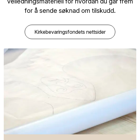
veiledningsmateriell for hvordan du går frem
for å sende søknad om tilskudd.
Kirkebevaringsfondets nettsider