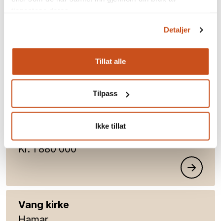
Buskerud
tjenestene deres.
Råteskader i sidetårnet og kirketjenerro
Detaljer
Kr. 190 000
Tillat alle
Gravberget kirke
Tilpass
Våler
Innlandet
Ikke tillat
Konservering, oppvarming og drenering
Kr. 1 880 000
Vang kirke
Hamar