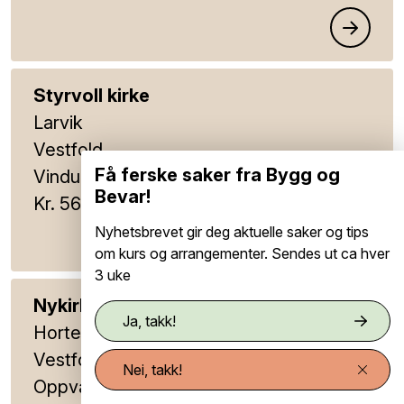
Styrvoll kirke
Larvik
Vestfold
Få ferske saker fra Bygg og
Vinduer og dører.
Bevar!
Kr. 567 000
Nyhetsbrevet gir deg aktuelle saker og tips
om kurs og arrangementer. Sendes ut ca hver
3 uke
Nykirke kirke
Ja, takk!
Horten
Vestfold
Nei, takk!
Oppvarming