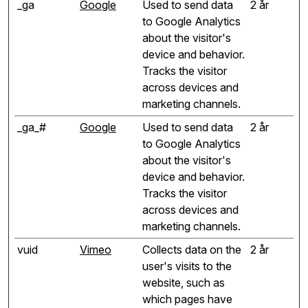
_ga
Google
Used to send data
2 år
to Google Analytics
about the visitor's
device and behavior.
Tracks the visitor
across devices and
marketing channels.
_ga_#
Google
Used to send data
2 år
to Google Analytics
about the visitor's
device and behavior.
Tracks the visitor
across devices and
marketing channels.
vuid
Vimeo
Collects data on the
2 år
user's visits to the
website, such as
which pages have