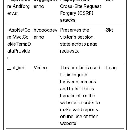
re.Antiforg
ar.no
Cross-Site Request
ery.#
Forgery (CSRF)
attacks.
.AspNetCo
byggogbev
Preserves the
Økt
re.Mvc.Co
ar.no
visitor's session
okieTempD
state across page
ataProvide
requests.
r
__cf_bm
Vimeo
This cookie is used
1 dag
to distinguish
between humans
and bots. This is
beneficial for the
website, in order to
make valid reports
on the use of their
website.