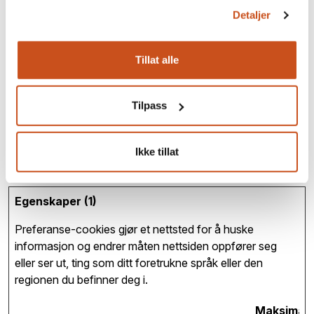
domain
Detaljer
OptanonC
cdn.cookiel
Determines whether
1 år
onsent
aw.org
the visitor has
Tillat alle
accepted the cookie
consent box. This
ensures that the
Tilpass
cookie consent box
will not be presented
again upon re-entry.
Ikke tillat
Egenskaper (1)
Preferanse-cookies gjør et nettsted for å huske
informasjon og endrer måten nettsiden oppfører seg
eller ser ut, ting som ditt foretrukne språk eller den
regionen du befinner deg i.
Maksimal