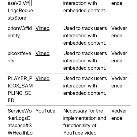
aseV2:V#||
interaction with
ende
LogsReque
embedded content.
stsStore
orionV3#id
Vimeo
Used to track user’s
Vedvar
entity
interaction with
ende
embedded content.
picox#eve
Vimeo
Used to track user’s
Vedvar
nts
interaction with
ende
embedded content.
PLAYER_P
Vimeo
Used to track user’s
Vedvar
ICOX_SAM
interaction with
ende
PLING_SE
embedded content.
ED
ServiceWo
YouTube
Necessary for the
Vedvar
rkerLogsD
implementation and
ende
atabase#S
functionality of
WHealthLo
YouTube video-