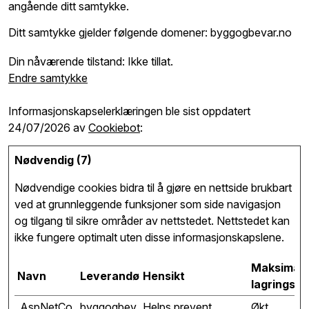
angående ditt samtykke.
Ditt samtykke gjelder følgende domener: byggogbevar.no
Din nåværende tilstand: Ikke tillat.
Endre samtykke
Informasjonskapselerklæringen ble sist oppdatert
24/07/2026 av
Cookiebot
:
Nødvendig (7)
Nødvendige cookies bidra til å gjøre en nettside brukbart
ved at grunnleggende funksjoner som side navigasjon
og tilgang til sikre områder av nettstedet. Nettstedet kan
ikke fungere optimalt uten disse informasjonskapslene.
Maksimal
Navn
Leverandør
Hensikt
lagringsva
.AspNetCo
byggogbev
Helps prevent
Økt