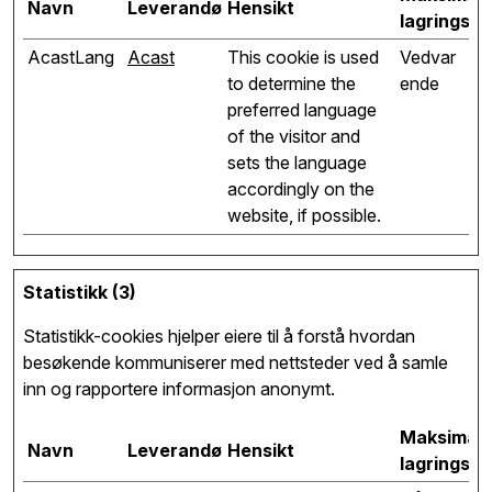
Navn
Leverandør
Hensikt
lagringsva
AcastLang
Acast
This cookie is used
Vedvar
to determine the
ende
preferred language
of the visitor and
sets the language
accordingly on the
website, if possible.
Statistikk (3)
Statistikk-cookies hjelper eiere til å forstå hvordan
besøkende kommuniserer med nettsteder ved å samle
inn og rapportere informasjon anonymt.
Maksimal
Navn
Leverandør
Hensikt
lagringsva