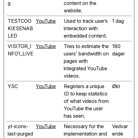
g
content on the
website.
TESTCOO
YouTube
Used to track user’s
1 dag
KIESENAB
interaction with
LED
embedded content.
VISITOR_I
YouTube
Tries to estimate the
180
NFO1_LIVE
users' bandwidth on
dager
pages with
integrated YouTube
videos.
YSC
YouTube
Registers a unique
Økt
ID to keep statistics
of what videos from
YouTube the user
has seen.
yt-icons-
YouTube
Necessary for the
Vedvar
last-purged
implementation and
ende