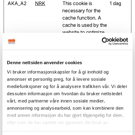
AKA_A2
NRK
This cookie is
1 dag
necessary for the
cache function. A
cache is used by the
website to optimize
the response time
between the visitor
and the website.
The cache is usually
Denne nettsiden anvender cookies
stored on the
Vi bruker informasjonskapsler for å gi innhold og
visitor’s browser.
annonser et personlig preg, for å levere sosiale
cf.turnstile.
Cloudflare
This cookie is used
Vedvar
mediefunksjoner og for å analysere trafikken vår. Vi deler
u
to distinguish
ende
dessuten informasjon om hvordan du bruker nettstedet
between humans
vårt, med partnerne våre innen sosiale medier,
and bots.
annonsering og analysearbeid, som kan kombinere den
med annen informasjon du har gjort tilgjengelig for dem,
CookieCon
Cookiebot
Stores the user's
1 år
eller som de har samlet inn gjennom din bruk av
sent
cookie consent
tjenestene deres.
state for the current