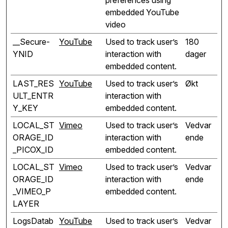
preferences using
embedded YouTube
video
__Secure-
YouTube
Used to track user’s
180
YNID
interaction with
dager
embedded content.
LAST_RES
YouTube
Used to track user’s
Økt
ULT_ENTR
interaction with
Y_KEY
embedded content.
LOCAL_ST
Vimeo
Used to track user’s
Vedvar
ORAGE_ID
interaction with
ende
_PICOX_ID
embedded content.
LOCAL_ST
Vimeo
Used to track user’s
Vedvar
ORAGE_ID
interaction with
ende
_VIMEO_P
embedded content.
LAYER
LogsDatab
YouTube
Used to track user’s
Vedvar