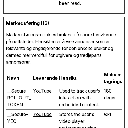
been read.
Markedsføring (16)
Markedsførings-cookies brukes til å spore besøkende
på nettsteder. Hensikten er å vise annonser som er
relevante og engasjerende for den enkelte bruker og
dermed mer verdifull for utgivere og tredjeparts
annonsører.
Maksimal
Navn
Leverandør
Hensikt
lagringsva
__Secure-
YouTube
Used to track user’s
180
ROLLOUT_
interaction with
dager
TOKEN
embedded content.
__Secure-
YouTube
Stores the user's
Økt
YEC
video player