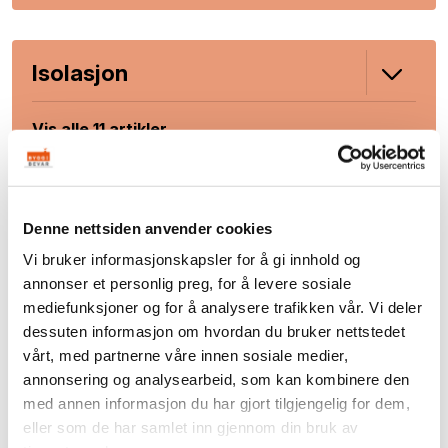
Isolasjon
Vis alle 11 artikler
Oppvarming og teknikk
Denne nettsiden anvender cookies
Vi bruker informasjonskapsler for å gi innhold og
Vis alle 6 artikler
annonser et personlig preg, for å levere sosiale
mediefunksjoner og for å analysere trafikken vår. Vi deler
dessuten informasjon om hvordan du bruker nettstedet
vårt, med partnerne våre innen sosiale medier,
Byggavfall
annonsering og analysearbeid, som kan kombinere den
med annen informasjon du har gjort tilgjengelig for dem,
eller som de har samlet inn gjennom din bruk av
Vis alle 10 artikler