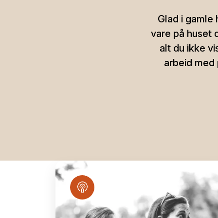
Glad i gamle h
vare på huset d
alt du ikke v
arbeid med 