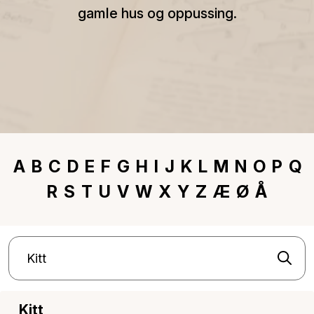
gamle hus og oppussing.
A
B
C
D
E
F
G
H
I
J
K
L
M
N
O
P
Q
R
S
T
U
V
W
X
Y
Z
Æ
Ø
Å
Kitt