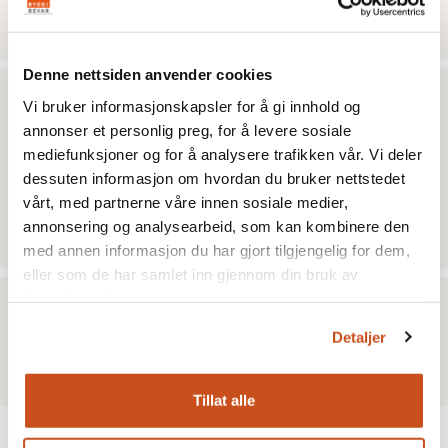
Kilde: Teknologisk Institutt. Tore Hauge, Littlemannen og
Skoftungen
Denne nettsiden anvender cookies
Kritt
Vi bruker informasjonskapsler for å gi innhold og
annonser et personlig preg, for å levere sosiale
Kalciumkarbonat. Kjent fra oldtiden. Kritt har god
mediefunksjoner og for å analysere trafikken vår. Vi deler
dekkevne i limfarger, men meget dårlig i olje. Derfor
dessuten informasjon om hvordan du bruker nettstedet
brukes det mest som tilsetning i grunningsmaling og
vårt, med partnerne våre innen sosiale medier,
som fyllestoff.
annonsering og analysearbeid, som kan kombinere den
Kilde: Gode råd om farger og stil, Jon Brænne
med annen informasjon du har gjort tilgjengelig for dem,
eller som de har samlet inn gjennom din bruk av
tjenestene deres.
Kitting
Detaljer
Påføring av kitt for å fylle hull og sprekker før maling.
Kilde: BoligABC
Tillat alle