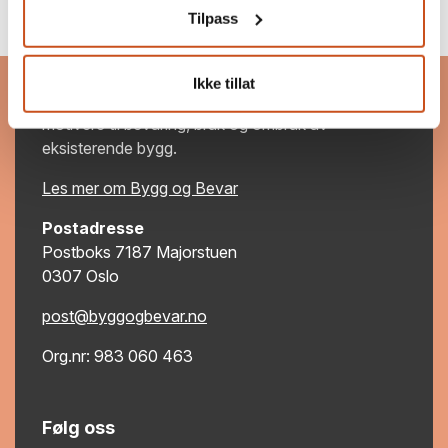
Tilpass
Bygg og Bevar
Ikke tillat
Bygg og Bevar er et program som skal inspirere og
motivere til bevaring, bruk og ombruk av
eksisterende bygg.
Les mer om Bygg og Bevar
Postadresse
Postboks 7187 Majorstuen
0307 Oslo
post@byggogbevar.no
Org.nr: 983 060 463
Følg oss