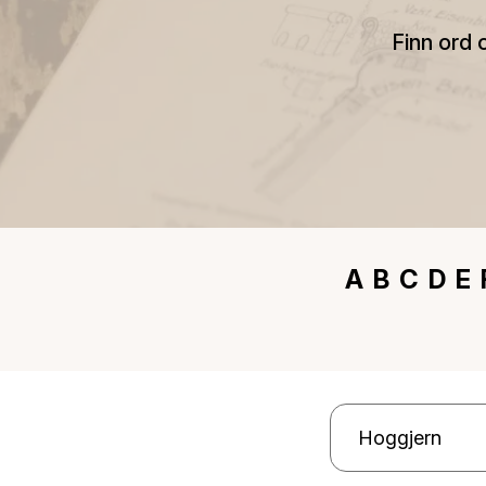
Finn ord 
A
B
C
D
E