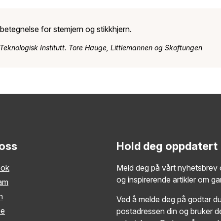
sbetegnelse for stemjern og stikkhjern.
 Teknologisk Institutt. Tore Hauge, Littlemannen og Skoftungen
 oss
Hold deg oppdatert
ook
Meld deg på vårt nyhetsbrev o
og inspirerende artikler om g
ram
n
Ved å melde deg på godtar du 
be
postadressen din og bruker de