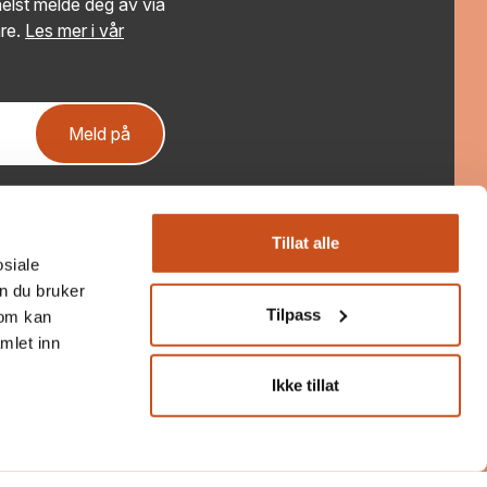
elst melde deg av via
re.
Les mer i vår
Meld på
Tillat alle
osiale
n du bruker
Tilpass
som kan
mlet inn
Ikke tillat