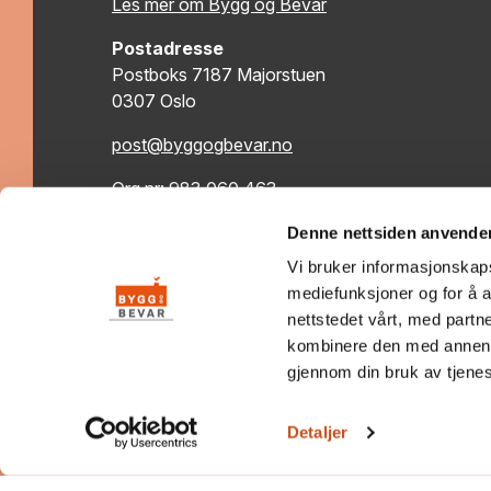
Les mer om Bygg og Bevar
Postadresse
Postboks 7187 Majorstuen
0307 Oslo
post@byggogbevar.no
Org.nr: 983 060 463
Denne nettsiden anvende
Vi bruker informasjonskapsl
mediefunksjoner og for å a
nettstedet vårt, med part
kombinere den med annen in
gjennom din bruk av tjene
Personvernerklæring
Tilgjengelighetserklæring
Se
Detaljer