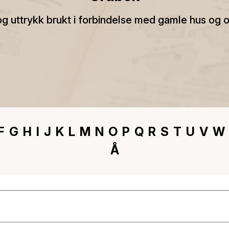
og uttrykk brukt i forbindelse med gamle hus og 
F
G
H
I
J
K
L
M
N
O
P
Q
R
S
T
U
V
W
Å