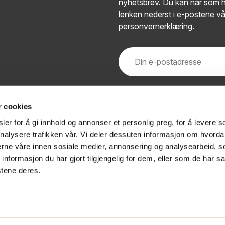
nyhetsbrev. Du kan når som h
lenken nederst i e-postene vå
personvernerklæring
.
r cookies
er for å gi innhold og annonser et personlig preg, for å levere s
nalysere trafikken vår. Vi deler dessuten informasjon om hvorda
nerne våre innen sosiale medier, annonsering og analysearbeid, 
formasjon du har gjort tilgjengelig for dem, eller som de har sa
stene deres.
 / endre samtykke