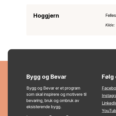
Hoggjern
Felle
Kilde:
Bygg og Bevar
Følg
Bygg og Bevar er et program
Faceb
som skal inspirere og motivere til
Instag
bevaring, bruk og ombruk av
LinkedI
eksisterende bygg.
YouTu