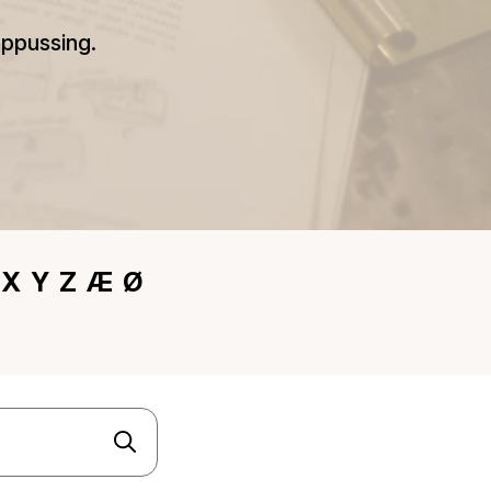
oppussing.
X
Y
Z
Æ
Ø