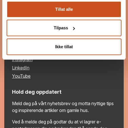
post@byggogbevar.no
Tillat alle
Org.nr: 983 060 463
Tilpass
Følg oss
Ikke tillat
Facebook
Instagram
LinkedIn
YouTube
Hold deg oppdatert
Meld deg på vårt nyhetsbrev og motta nyttige tips
og inspirerende artikler om gamle hus.
Ved å melde deg på godtar du at vi lagrer e-