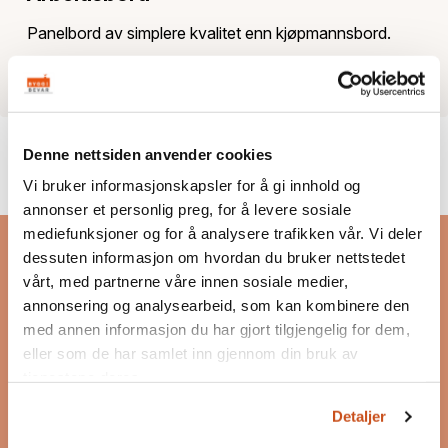
Panelbord av simplere kvalitet enn kjøpmannsbord.
Kilde: Teknologisk Institutt. Tore Hauge, Littlemannen og
Skoftungen
Denne nettsiden anvender cookies
Vi bruker informasjonskapsler for å gi innhold og
annonser et personlig preg, for å levere sosiale
Bygg og Bevar
mediefunksjoner og for å analysere trafikken vår. Vi deler
dessuten informasjon om hvordan du bruker nettstedet
Bygg og Bevar er et program som skal inspirere og
vårt, med partnerne våre innen sosiale medier,
motivere til bevaring, bruk og ombruk av
annonsering og analysearbeid, som kan kombinere den
eksisterende bygg.
med annen informasjon du har gjort tilgjengelig for dem,
Les mer om Bygg og Bevar
eller som de har samlet inn gjennom din bruk av
tjenestene deres.
Postadresse
Postboks 7187 Majorstuen
Detaljer
0307 Oslo