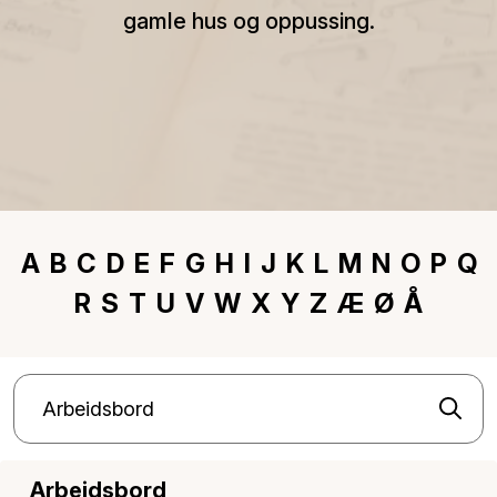
gamle hus og oppussing.
A
B
C
D
E
F
G
H
I
J
K
L
M
N
O
P
Q
R
S
T
U
V
W
X
Y
Z
Æ
Ø
Å
Arbeidsbord