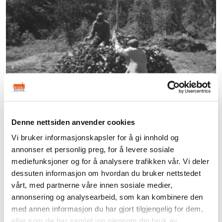
Denne nettsiden anvender cookies
Tjærebrenning
Vi bruker informasjonskapsler for å gi innhold og
annonser et personlig preg, for å levere sosiale
Anders Sveen og Peder Settem, fra Surnadal på
mediefunksjoner og for å analysere trafikken vår. Vi deler
Nordmøre, viser hvordan man drev med
dessuten informasjon om hvordan du bruker nettstedet
tjærebrenning før i tiden. Den kompliserte og
vårt, med partnerne våre innen sosiale medier,
tidkrevende prosessen fikk nytt…
annonsering og analysearbeid, som kan kombinere den
med annen informasjon du har gjort tilgjengelig for dem,
eller som de har samlet inn gjennom din bruk av