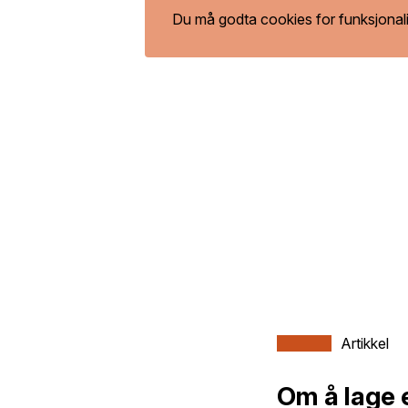
Du må godta cookies for funksjonali
Artikkel
Om å lage 