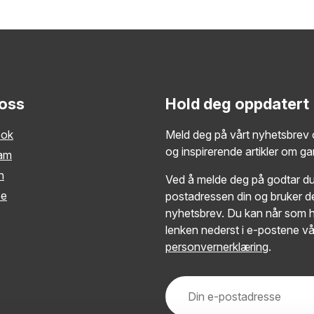
 oss
Hold deg oppdatert
ook
Meld deg på vårt nyhetsbrev o
og inspirerende artikler om g
ram
n
Ved å melde deg på godtar du 
be
postadressen din og bruker de
nyhetsbrev. Du kan når som h
lenken nederst i e-postene vå
personvernerklæring
.