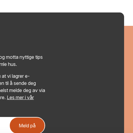
g motta nyttige tips
amle hus.
at vi lagrer e-
n til å sende deg
elst melde deg av via
re.
Les mer i vår
Meld på