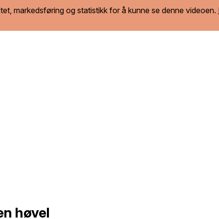
tet, markedsføring og statistikk for å kunne se denne videoen.
en høvel