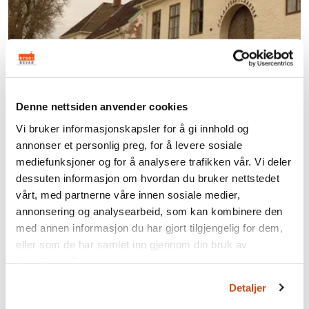
Denne nettsiden anvender cookies
Vi bruker informasjonskapsler for å gi innhold og
annonser et personlig preg, for å levere sosiale
For bygninger som er fredet
mediefunksjoner og for å analysere trafikken vår. Vi deler
dessuten informasjon om hvordan du bruker nettstedet
Er du eier av et fredet anlegg, finner du ordningene du
vårt, med partnerne våre innen sosiale medier,
kan søke tilskudd fra her. En fredning er den
annonsering og analysearbeid, som kan kombinere den
strengeste formen for vern. Enhver endring som går
med annen informasjon du har gjort tilgjengelig for dem,
utover…
eller som de har samlet inn gjennom din bruk av
tjenestene deres.
Detaljer