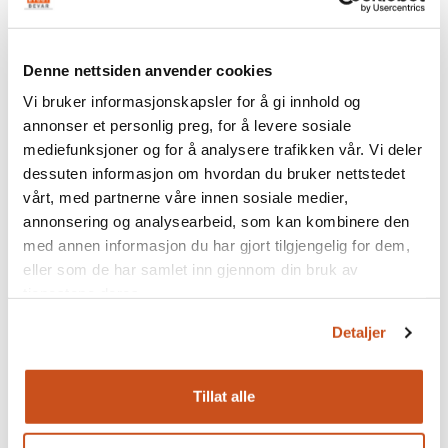
Dette skjer ved årlig utdeling av stipender og støtte til
prosjekter, forskning og annet arbeid som er interessant i
lokalmiljøet.
Denne nettsiden anvender cookies
Satsningsområde:
Å
yte
støtte til kulturelle tiltak på
Vi bruker informasjonskapsler for å gi innhold og
Helgeland
annonser et personlig preg, for å levere sosiale
mediefunksjoner og for å analysere trafikken vår. Vi deler
Søknad sendes til:
Rana historielag
dessuten informasjon om hvordan du bruker nettstedet
vårt, med partnerne våre innen sosiale medier,
Les mer
annonsering og analysearbeid, som kan kombinere den
med annen informasjon du har gjort tilgjengelig for dem,
eller som de har samlet inn gjennom din bruk av
Tilskudd til spesielle miljøtiltak i jordbruket
tjenestene deres.
(SMIL)
Detaljer
Det gis tilskudd til tiltak som som fremmer natur- og
kulturverdier i jordbruket. Det kan også gis tilskudd til
kulturminner og kulturmiljøer, inkludert verneverdige
Tillat alle
bygninger gjennom skjøtsel, vedlikehold og istandsetting
etter kulturminnefaglige retningslinjer.