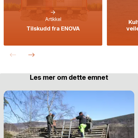
Artikkel
Kul
Tilskudd fra ENOVA
veil
Les mer om dette emnet