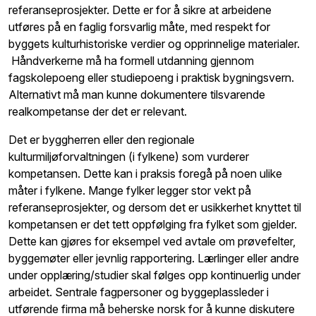
referanseprosjekter. Dette er for å sikre at arbeidene
utføres på en faglig forsvarlig måte, med respekt for
byggets kulturhistoriske verdier og opprinnelige materialer.
Håndverkerne må ha formell utdanning gjennom
fagskolepoeng eller studiepoeng i praktisk bygningsvern.
Alternativt må man kunne dokumentere tilsvarende
realkompetanse der det er relevant.
Det er byggherren eller den regionale
kulturmiljøforvaltningen (i fylkene) som vurderer
kompetansen. Dette kan i praksis foregå på noen ulike
måter i fylkene. Mange fylker legger stor vekt på
referanseprosjekter, og dersom det er usikkerhet knyttet til
kompetansen er det tett oppfølging fra fylket som gjelder.
Dette kan gjøres for eksempel ved avtale om prøvefelter,
byggemøter eller jevnlig rapportering. Lærlinger eller andre
under opplæring/studier skal følges opp kontinuerlig under
arbeidet. Sentrale fagpersoner og byggeplassleder i
utførende firma må beherske norsk for å kunne diskutere