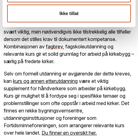
Å kvalifisere til arbeid på kirkebygg med vern krever et
Ikke tillat
samspill erfaring, formell utdanning og kontinuerlig
kompetanseutvikling. Lang erfaring som håndverker er
svært viktig, men nødvendigvis ikke tilstrekkelig alle tilfeller
dersom det stilles krav til dokumentert kompetanse.
Kombinasjonen av
fagbrev
, fagskoleutdanning og
relevante kurs gir et solid grunnlag for arbeid på kirkebygg –
særlig på fredete kirker.
Selv om formell utdanning er avgjørende der dette kreves,
kan
kurs og annen etterutdanning
være et viktig
supplement for håndverkere som arbeider på kirkebygg.
Kurs gir mulighet til å fordype seg i spesifikke temaer og
problemstillinger som ofte oppstår i arbeid med kirker. Det
finnes en rekke bygningsvernsentre,
utdanningsinstitusjoner og foreninger som
Fortidsminneforeningen, som arrangerer relevante kurs
over hele landet.
Du finner en oversikt her.