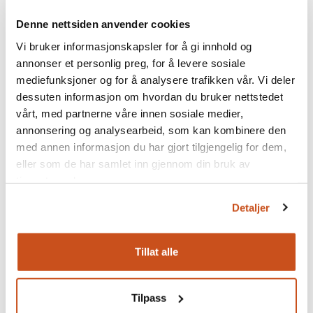
kulturhistorisk verdifulle kirkebygg
Denne nettsiden anvender cookies
Kirker som er fredet eller listeført av Riksantikvaren er
Vi bruker informasjonskapsler for å gi innhold og
omfattet av en bevaringsstrategi for kulturhistorisk
annonser et personlig preg, for å levere sosiale
verdifulle kirker. Kirker som omfattes av denne
mediefunksjoner og for å analysere trafikken vår. Vi deler
strategien kan søke midler til istandsettingsprosjekter.
dessuten informasjon om hvordan du bruker nettstedet
Kompetansen hos de utførende som skal gjøre tiltak
vårt, med partnerne våre innen sosiale medier,
er regulert gjennom Forskrift om tilskudd til
annonsering og analysearbeid, som kan kombinere den
kulturhistorisk verdifulle kirkebygg. Her kan det også
med annen informasjon du har gjort tilgjengelig for dem,
stilles krav til bruk av lærlinger i enkelte prosjekter, ref:
eller som de har samlet inn gjennom din bruk av
§ 4-4 Krav til relevant kompetanse
tjenestene deres.
Detaljer
Les om kirkebevaringsfondet
Tillat alle
Erfaring, utdanning og kompetanse i
Tilpass
samspill