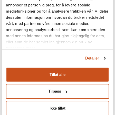
Ellen.. men vent litt! Et verktøy er mer nyttig og trofast enn
annonser et personlig preg, for å levere sosiale
noe. Det rommer alt man trenger, bringer deg dit du vil og
mediefunksjoner og for å analysere trafikken vår. Vi deler
svikter sjelden. I likhet med utallige håndverker i dette
dessuten informasjon om hvordan du bruker nettstedet
landet er favorittverktøyet den trofaste Toyota HiAce`n!
vårt, med partnerne våre innen sosiale medier,
annonsering og analysearbeid, som kan kombinere den
Stafettpinnen går nå nordover til Nordland, nærmere
med annen informasjon du har gjort tilgjengelig for dem,
bestemt til tømrer, prosjektleder m.m. Arnstein Brekke! Vi
eller som de har samlet inn gjennom din bruk av
gleder oss.
tjenestene deres.
Detaljer
Stafetten
Tillat alle
Våre gamle hus tas vare på av engasjerte folk over
hele landet. Men hvem er de egentlig, håndverkerne
Tilpass
og kulturminnevernerne? Bli bedre kjent med dem i
denne serien vi har kalt stafetten!
Ikke tillat