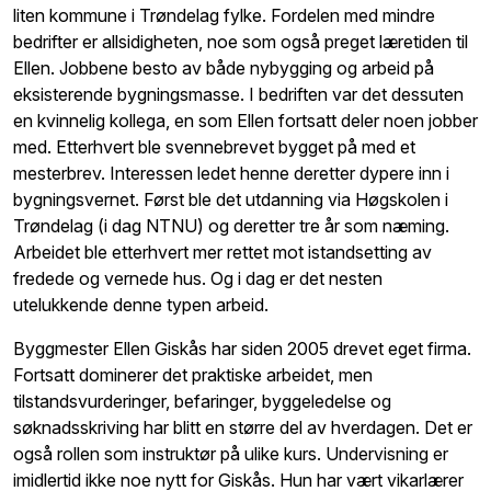
liten kommune i Trøndelag fylke. Fordelen med mindre
bedrifter er allsidigheten, noe som også preget læretiden til
Ellen. Jobbene besto av både nybygging og arbeid på
eksisterende bygningsmasse. I bedriften var det dessuten
en kvinnelig kollega, en som Ellen fortsatt deler noen jobber
med. Etterhvert ble svennebrevet bygget på med et
mesterbrev. Interessen ledet henne deretter dypere inn i
bygningsvernet. Først ble det utdanning via Høgskolen i
Trøndelag (i dag NTNU) og deretter tre år som næming.
Arbeidet ble etterhvert mer rettet mot istandsetting av
fredede og vernede hus. Og i dag er det nesten
utelukkende denne typen arbeid.
Byggmester Ellen Giskås har siden 2005 drevet eget firma.
Fortsatt dominerer det praktiske arbeidet, men
tilstandsvurderinger, befaringer, byggeledelse og
søknadsskriving har blitt en større del av hverdagen. Det er
også rollen som instruktør på ulike kurs. Undervisning er
imidlertid ikke noe nytt for Giskås. Hun har vært vikarlærer