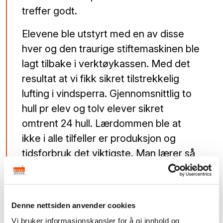
treffer godt.
Elevene ble utstyrt med en av disse
hver og den traurige stiftemaskinen ble
lagt tilbake i verktøykassen. Med det
resultat at vi fikk sikret tilstrekkelig
lufting i vindsperra. Gjennomsnittlig to
hull pr elev og tolv elever sikret
omtrent 24 hull. Lærdommen ble at
ikke i alle tilfeller er produksjon og
tidsforbruk det viktigste. Man lærer så
lenge man har elever.:)
Denne nettsiden anvender cookies
Mange tradisjonshåndverkere i stafetten synes det er
vanskelig å plukke ut ett favorittverktøy. Så også med
Vi bruker informasjonskapsler for å gi innhold og