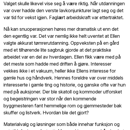
Valget skulle likevel vise seg å være riktig. Når utdanningen
var over hadde den verste lavkonjunkturer lagt seg og det
var tid for vekst igjen. Faglært arbeidskraft var ettertraktet.
Nå kan snuoperasjonen høres mer dramatisk ut enn det
den egentlig var. Det var nemlig ikke helt uventet at Ellen
valgte akkurat tømrerutdanning. Oppveksten på en gård
med et tilhørende lite sagbruk gjorde at det praktiske
arbeidet var en del av hverdagen. Ellen fikk være med på
det meste som hadde med driften å gjøre. Interesser
vekkes ikke i et vakuum, heller ikke Ellens interesse for
gamle hus og håndverk. Hennes foreldre var over middels
interesserte i gamle ting og historie, og ganske ofte var hun
med på auksjoner. Der ble skatoll og kommoder utforsket
og begeistringen var stor når den kommende
byggmesteren fant hemmelige rom og gjemmesteder bak
skuffer og listverk. Hvordan ble det gjort?
Materialvalg og løsninger som både innehar funksjon og