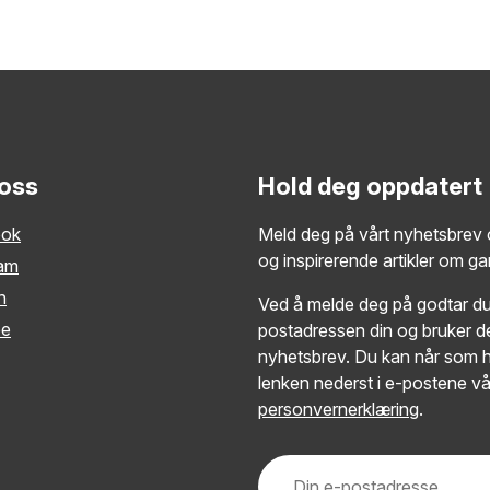
 oss
Hold deg oppdatert
ook
Meld deg på vårt nyhetsbrev o
og inspirerende artikler om g
ram
n
Ved å melde deg på godtar du 
be
postadressen din og bruker de
nyhetsbrev. Du kan når som h
lenken nederst i e-postene vå
personvernerklæring
.