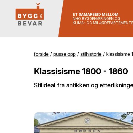
ET SAMARBEID MELLOM
NHO BYGGENÆRINGEN OG
KLIMA- OG MILJØDEPARTEMENT
forside
pusse opp
stilhistorie
klassisisme
Klassisisme 1800 - 1860
Stilideal fra antikken og etterlikning