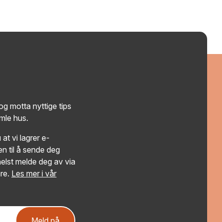
g motta nyttige tips
amle hus.
at vi lagrer e-
n til å sende deg
elst melde deg av via
re.
Les mer i vår
Meld på