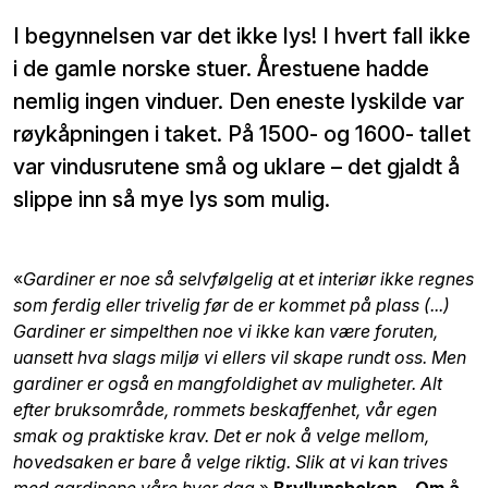
I begynnelsen var det ikke lys! I hvert fall ikke
i de gamle norske stuer. Årestuene hadde
nemlig ingen vinduer. Den eneste lyskilde var
røykåpningen i taket. På 1500- og 1600- tallet
var vindusrutene små og uklare – det gjaldt å
slippe inn så mye lys som mulig.
«
Gardiner er noe så selvfølgelig at et interiør ikke regnes
som ferdig eller trivelig før de er kommet på plass (...)
Gardiner er simpelthen noe vi ikke kan være foruten,
uansett hva slags miljø vi ellers vil skape rundt oss. Men
gardiner er også en mangfoldighet av muligheter. Alt
efter bruksområde, rommets beskaffenhet, vår egen
smak og praktiske krav. Det er nok å velge mellom,
hovedsaken er bare å velge riktig. Slik at vi kan trives
med gardinene våre hver dag
.»
Bryllupsboken – Om å