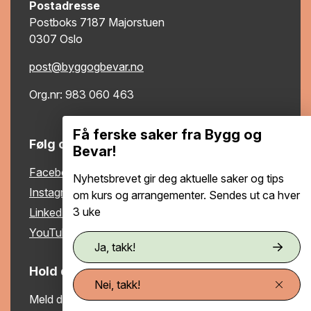
Postadresse
Postboks 7187 Majorstuen
0307 Oslo
post@byggogbevar.no
Org.nr: 983 060 463
Få ferske saker fra Bygg og
Følg oss
Bevar!
Facebook
Nyhetsbrevet gir deg aktuelle saker og tips
Instagram
om kurs og arrangementer. Sendes ut ca hver
3 uke
LinkedIn
YouTube
Ja, takk!
Hold deg oppdatert
Nei, takk!
Meld deg på vårt nyhetsbrev og motta nyttige tips