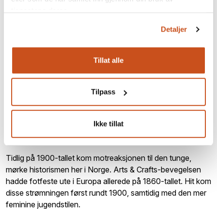
tjenestene deres.
Detaljer
Fra slutten av 1800-tallet og fram til rundt 1940 var
gardiner et populært handarbeide. Dette hadde
Tillat alle
sammenheng med Arts & Crafts-bevegelsens fremmarsj i
samme periode. Disse heklede gardinene er fra rundt 1910.
Foto: Tor Harald Frøyset
Tilpass
Ikke tillat
Håndarbeid og husflid
Tidlig på 1900-tallet kom motreaksjonen til den tunge,
mørke historismen her i Norge. Arts & Crafts-bevegelsen
hadde fotfeste ute i Europa allerede på 1860-tallet. Hit kom
disse strømningen først rundt 1900, samtidig med den mer
feminine jugendstilen.