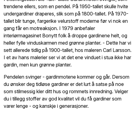
trendene ellers, som en pendel. På 1950-tallet skulle hvite
undergardiner draperes, slik som på 1800-tallet. På 1970-
tallet blir tunge, fargerike velurstoff moderne før vi nok en
gang får en motreaksjon. I 1979 anbefaler
interiørmagasinet Bonytt folk å droppe gardinene helt, og
heller fylle vinduskarmen med grønne planter. - Dette har vi
sett allerede tidlig på 1900-tallet, hos maleren Carl Larsson.
I et av hans malerier ser vi at det ene vinduet i stua ikke har
gardin, men kun grønne planter.
Pendelen svinger - gardinmotene kommer og går. Dersom
du ønsker deg tidløse gardiner er det lurt å satse på noe
som stilmessig kler ditt hus og rommets innredning. Velger
du i tillegg stoffer av god kvalitet vil du få gardiner som
varer lenge - og kanskje i generasjoner.