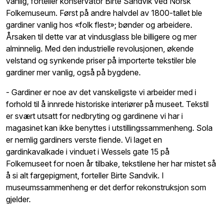
vanlig, forteller konservator Birte Sandvik ved Norsk
Folkemuseum. Først på andre halvdel av 1800-tallet ble
gardiner vanlig hos «folk flest»; bønder og arbeidere.
Årsaken til dette var at vindusglass ble billigere og mer
alminnelig. Med den industrielle revolusjonen, økende
velstand og synkende priser på importerte tekstiler ble
gardiner mer vanlig, også på bygdene.
- Gardiner er noe av det vanskeligste vi arbeider med i
forhold til å innrede historiske interiører på museet. Tekstil
er svært utsatt for nedbryting og gardinene vi har i
magasinet kan ikke benyttes i utstillingssammenheng. Sola
er nemlig gardiners verste fiende. Vi laget en
gardinkavalkade i vinduet i Wessels gate 15 på
Folkemuseet for noen år tilbake, tekstilene her har mistet så
å si alt fargepigment, forteller Birte Sandvik. I
museumssammenheng er det derfor rekonstruksjon som
gjelder.