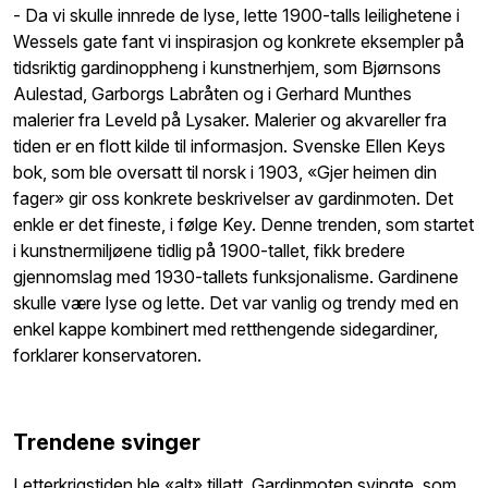
- Da vi skulle innrede de lyse, lette 1900-talls leilighetene i
Wessels gate fant vi inspirasjon og konkrete eksempler på
tidsriktig gardinoppheng i kunstnerhjem, som Bjørnsons
Aulestad, Garborgs Labråten og i Gerhard Munthes
malerier fra Leveld på Lysaker. Malerier og akvareller fra
tiden er en flott kilde til informasjon. Svenske Ellen Keys
bok, som ble oversatt til norsk i 1903, «Gjer heimen din
fager» gir oss konkrete beskrivelser av gardinmoten. Det
enkle er det fineste, i følge Key. Denne trenden, som startet
i kunstnermiljøene tidlig på 1900-tallet, fikk bredere
gjennomslag med 1930-tallets funksjonalisme. Gardinene
skulle være lyse og lette. Det var vanlig og trendy med en
enkel kappe kombinert med retthengende sidegardiner,
forklarer konservatoren.
Trendene svinger
I etterkrigstiden ble «alt» tillatt. Gardinmoten svingte, som