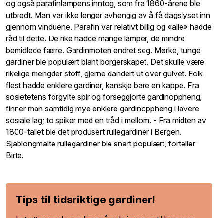
og også parafinlampens inntog, som fra 1860-årene ble
utbredt. Man var ikke lenger avhengig av å få dagslyset inn
gjennom vinduene. Parafin var relativt billig og «alle» hadde
råd til dette. De rike hadde mange lamper, de mindre
bemidlede færre. Gardinmoten endret seg. Mørke, tunge
gardiner ble populært blant borgerskapet. Det skulle være
rikelige mengder stoff, gjerne dandert ut over gulvet. Folk
flest hadde enklere gardiner, kanskje bare en kappe. Fra
sosietetens forgylte spir og forseggjorte gardinoppheng,
finner man samtidig mye enklere gardinoppheng i lavere
sosiale lag; to spiker med en tråd i mellom. - Fra midten av
1800-tallet ble det produsert rullegardiner i Bergen.
Sjablongmalte rullegardiner ble snart populært, forteller
Birte.
Tips til tidsriktige gardiner!