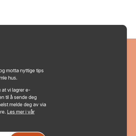
g motta nyttige tips
amle hus.
at vi lagrer e-
n til å sende deg
elst melde deg av via
re.
Les mer i vår