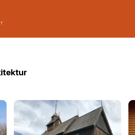
ET
itektur