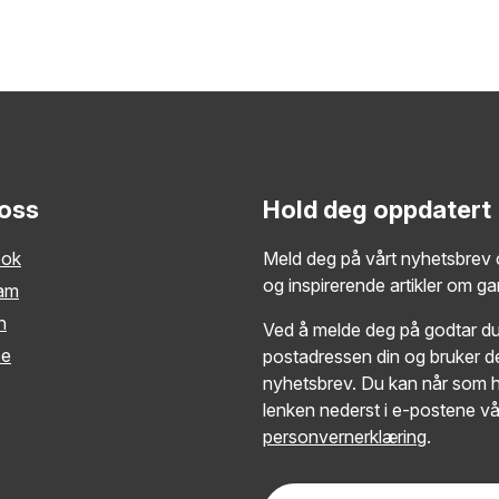
 oss
Hold deg oppdatert
ook
Meld deg på vårt nyhetsbrev o
og inspirerende artikler om g
ram
n
Ved å melde deg på godtar du 
be
postadressen din og bruker de
nyhetsbrev. Du kan når som h
lenken nederst i e-postene vå
personvernerklæring
.