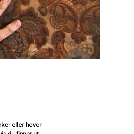
nker eller hever
is du finner ut