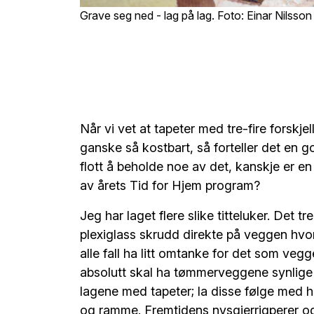
Grave seg ned - lag på lag. Foto: Einar Nilsson
Når vi vet at tapeter med tre-fire forskje
ganske så kostbart, så forteller det en 
flott å beholde noe av det, kanskje er en l
av årets Tid for Hjem program?
Jeg har laget flere slike titteluker. Det 
plexiglass skrudd direkte på veggen hvor d
alle fall ha litt omtanke for det som veg
absolutt skal ha tømmerveggene synlige 
lagene med tapeter; la disse følge med 
og
ramme
. Fremtidens nysgjerrigperer o