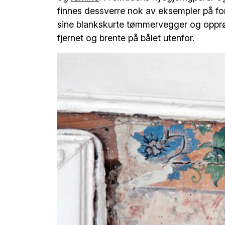
finnes dessverre nok av eksempler på f
sine blankskurte tømmervegger og opprø
fjernet og brente på bålet utenfor.