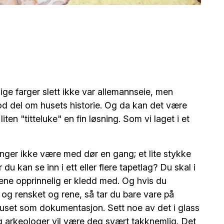
llige farger slett ikke var allemannseie, men
god del om husets historie. Og da kan det være
iten "titteluke" en fin løsning. Som vi laget i et
trenger ikke være med dør en gang; et lite stykke
u kan se inn i ett eller flere tapetlag? Du skal i
gene opprinnelig er kledd med. Og hvis du
og rensket og rene, så tar du bare vare på
huset som dokumentasjon. Sett noe av det i glass
g arkeologer vil være deg svært takknemlig. Det