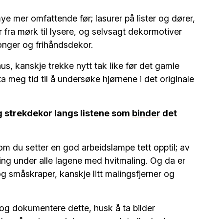
e mer omfattende før; lasurer på lister og dører,
fra mørk til lysere, og selvsagt dekormotiver
onger og frihåndsdekor.
us, kanskje trekke nytt tak like før det gamle
d ta meg tid til å undersøke hjørnene i det originale
g strekdekor langs listene som
binder
det
m du setter en god arbeidslampe tett opptil; av
ing under alle lagene med hvitmaling. Og da er
g småskraper, kanskje litt malingsfjerner og
 og dokumentere dette, husk å ta bilder