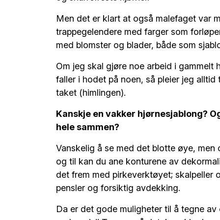
Men det er klart at også malefaget var my
trappegelendere med farger som forløper 
med blomster og blader, både som sjabl
Om jeg skal gjøre noe arbeid i gammelt h
faller i hodet på noen, så pleier jeg allti
taket (himlingen).
Kanskje en vakker hjørnesjablong? O
hele sammen?
Vanskelig å se med det blotte øye, men o
og til kan du ane konturene av dekormal
det frem med pirkeverktøyet; skalpeller o
pensler og forsiktig avdekking.
Da er det gode muligheter til å tegne av