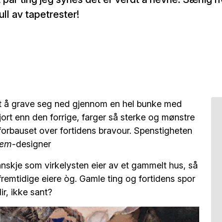
ll av tapetrester!
t å grave seg ned gjennom en hel bunke med
jort enn den forrige, farger så sterke og mønstre
 forbauset over fortidens bravour. Spenstigheten
jem
-designer
anskje som virkelysten eier av et gammelt hus, så
 fremtidige eiere òg. Gamle ting og fortidens spor
ir, ikke sant?