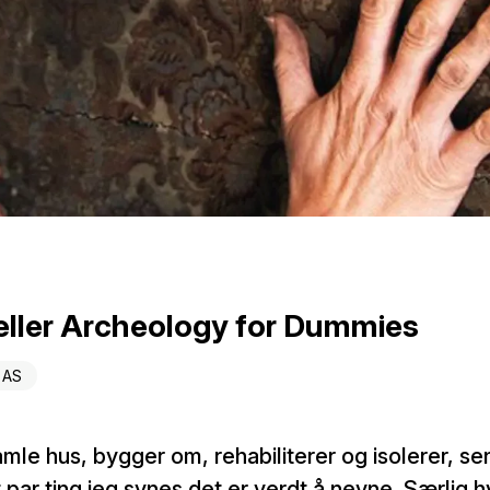
 eller Archeology for Dummies
t AS
mle hus, bygger om, rehabiliterer og isolerer, se
t par ting jeg synes det er verdt å nevne. Særlig hv