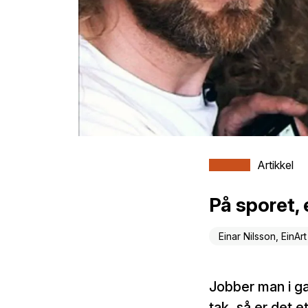
Artikkel
På sporet,
Einar Nilsson, EinAr
Jobber man i ga
tak, så er det e