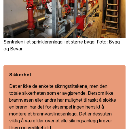
Sentralen i et sprinkleranlegg i et større bygg. Foto: Bygg
og Bevar
Sikkerhet
Det er ikke de enkelte sikringstiltakene, men den
totale sikkerheten som er avgjørende. Dersom ikke
brannvesen eller andre har mulighet til raskt å slokke
en brann, har det for eksempel ingen hensikt å
montere et brannvarslingsanlegg. Det er dessuten
viktig å være klar over at alle sikringsanlegg krever
tilsyn og vedlikehold.