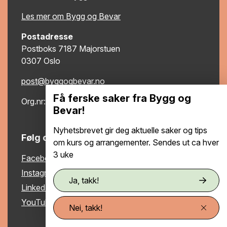
Les mer om Bygg og Bevar
Postadresse
Postboks 7187 Majorstuen
0307 Oslo
post@byggogbevar.no
Få ferske saker fra Bygg og
Org.nr: 983 060 463
Bevar!
Nyhetsbrevet gir deg aktuelle saker og tips
Følg oss
om kurs og arrangementer. Sendes ut ca hver
3 uke
Facebook
Instagram
Ja, takk!
LinkedIn
YouTube
Nei, takk!