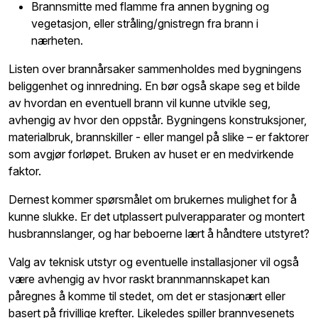
Brannsmitte med flamme fra annen bygning og
vegetasjon, eller stråling/gnistregn fra brann i
nærheten.
Listen over brannårsaker sammenholdes med bygningens
beliggenhet og innredning. En bør også skape seg et bilde
av hvordan en eventuell brann vil kunne utvikle seg,
avhengig av hvor den oppstår. Bygningens konstruksjoner,
materialbruk, brannskiller - eller mangel på slike – er faktorer
som avgjør forløpet. Bruken av huset er en medvirkende
faktor.
Dernest kommer spørsmålet om brukernes mulighet for å
kunne slukke. Er det utplassert pulverapparater og montert
husbrannslanger, og har beboerne lært å håndtere utstyret?
Valg av teknisk utstyr og eventuelle installasjoner vil også
være avhengig av hvor raskt brannmannskapet kan
påregnes å komme til stedet, om det er stasjonært eller
basert på frivillige krefter. Likeledes spiller brannvesenets