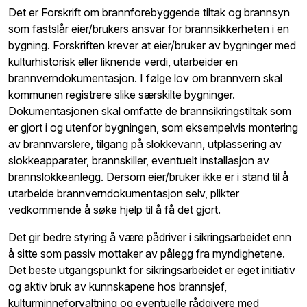
Det er Forskrift om brannforebyggende tiltak og brannsyn
som fastslår eier/brukers ansvar for brannsikkerheten i en
bygning. Forskriften krever at eier/bruker av bygninger med
kulturhistorisk eller liknende verdi, utarbeider en
brannverndokumentasjon. I følge lov om brannvern skal
kommunen registrere slike særskilte bygninger.
Dokumentasjonen skal omfatte de brannsikringstiltak som
er gjort i og utenfor bygningen, som eksempelvis montering
av brannvarslere, tilgang på slokkevann, utplassering av
slokkeapparater, brannskiller, eventuelt installasjon av
brannslokkeanlegg. Dersom eier/bruker ikke er i stand til å
utarbeide brannverndokumentasjon selv, plikter
vedkommende å søke hjelp til å få det gjort.
Det gir bedre styring å være pådriver i sikringsarbeidet enn
å sitte som passiv mottaker av pålegg fra myndighetene.
Det beste utgangspunkt for sikringsarbeidet er eget initiativ
og aktiv bruk av kunnskapene hos brannsjef,
kulturminneforvaltning og eventuelle rådgivere med