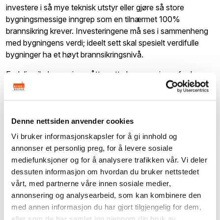
investere i så mye teknisk utstyr eller gjøre så store
bygningsmessige inngrep som en tilnærmet 100%
brannsikring krever. Investeringene må ses i sammenheng
med bygningens verdi; ideelt sett skal spesielt verdifulle
bygninger ha et høyt brannsikringsnivå.
Endelig vil økonomien måtte sette begrensninger for hva
en eier kan foreta seg. Oppgaven vil kanskje bestå i å legge
en plan innenfor bestemte økonomiske rammer
Denne nettsiden anvender cookies
Brannforebyggende tiltak
Vi bruker informasjonskapsler for å gi innhold og
annonser et personlig preg, for å levere sosiale
Tiltak som i størst mulig grad hindrer en brann i å oppstå er
mediefunksjoner og for å analysere trafikken vår. Vi deler
som oftest billige og kan utføres straks. De er
dessuten informasjon om hvordan du bruker nettstedet
retningsgivende for hvilke brannbegrensende tiltak det bør
vårt, med partnerne våre innen sosiale medier,
satses på.
annonsering og analysearbeid, som kan kombinere den
med annen informasjon du har gjort tilgjengelig for dem,
eller som de har samlet inn gjennom din bruk av