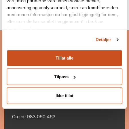
vårt, med partnerne våre innen sosiale medier,
annonsering og analysearbeid, som kan kombinere den
med annen informasjon du har gjort tilgjengelig for dem,
eller som de har samlet inn gjennom din bruk av
tjenestene deres.
Bygg og Bevar
Detaljer
Bygg og Bevar er et program som skal inspirere og
motivere til bevaring, bruk og ombruk av
eksisterende bygg.
Tillat alle
Les mer om Bygg og Bevar
Tilpass
Postadresse
Postboks 7187 Majorstuen
0307 Oslo
Ikke tillat
post@byggogbevar.no
Org.nr: 983 060 463