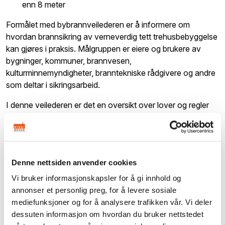
enn 8 meter
Formålet med bybrannveilederen er å informere om
hvordan brannsikring av verneverdig tett trehusbebyggelse
kan gjøres i praksis. Målgruppen er eiere og brukere av
bygninger, kommuner, brannvesen,
kulturminnemyndigheter, branntekniske rådgivere og andre
som deltar i sikringsarbeid.
I denne veilederen er det en oversikt over lover og regler
som nå gjelder. Den forklarer hvorfor brannsikring av
verneverdig tett trehusbebyggelse er en spesiell utfordring,
og gi råd for den praktiske gjennomføringen av
brannsikringen.
Denne nettsiden anvender cookies
Last ned Riksantikvarens veileder om bybrannsikring
Vi bruker informasjonskapsler for å gi innhold og
annonser et personlig preg, for å levere sosiale
mediefunksjoner og for å analysere trafikken vår. Vi deler
dessuten informasjon om hvordan du bruker nettstedet