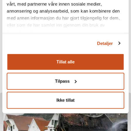
brytere og stikkontakter i bakelitt og porselen. Silketrukne
vårt, med partnerne våre innen sosiale medier,
ledninger til lampetter og kopier av gamle klassiske lamper
annonsering og analysearbeid, som kan kombinere den
fra ulike stilperioder finnes også på markedet. Alt godkjent
med annen informasjon du har gjort tilgjengelig for dem,
for bruk i moderne hus, selvfølgelig.
eller som de har samlet inn gjennom din bruk av
tjenestene deres.
Detaljer
Godt vedlikehold er skade- og brannforebyggende!
Kilde: NELFO - Foreningen for El og It Bedriftene
Tillat alle
Tilpass
Les mer om dette emnet
Ikke tillat