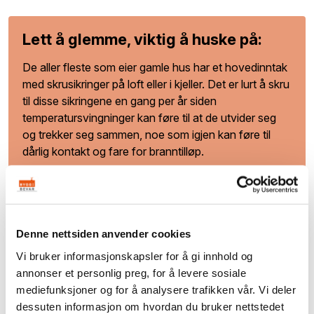
Lett å glemme, viktig å huske på:
De aller fleste som eier gamle hus har et hovedinntak
med skrusikringer på loft eller i kjeller. Det er lurt å skru
til disse sikringene en gang per år siden
temperatursvingninger kan føre til at de utvider seg
og trekker seg sammen, noe som igjen kan føre til
dårlig kontakt og fare for branntilløp.
Velg godkjente produkter
Denne nettsiden anvender cookies
Du trenger ikke ende opp med hvite plastbokser over hele
Vi bruker informasjonskapsler for å gi innhold og
huset selv om du moderniserer det elektriske anlegget.
annonser et personlig preg, for å levere sosiale
Mange ønsker å ta vare på den gamle stilen, selv om
mediefunksjoner og for å analysere trafikken vår. Vi deler
sikkerheten skal stå i høysetet. Det produseres derfor
dessuten informasjon om hvordan du bruker nettstedet