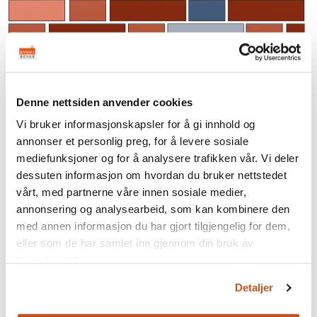
Denne nettsiden anvender cookies
Vi bruker informasjonskapsler for å gi innhold og
annonser et personlig preg, for å levere sosiale
mediefunksjoner og for å analysere trafikken vår. Vi deler
dessuten informasjon om hvordan du bruker nettstedet
Polsk forband. Ill.: Bygg og Bevar
vårt, med partnerne våre innen sosiale medier,
annonsering og analysearbeid, som kan kombinere den
Polsk (gotisk) forband
med annen informasjon du har gjort tilgjengelig for dem,
eller som de har samlet inn gjennom din bruk av
Dette er et forband som består vekselvis av en løper og
tjenestene deres.
kopp i hvert skift. Skiftene er forskjøvet slik at en kopp alltid
kommer symmetrisk over en underliggende løper.
Detaljer
Forbandet er kjent fra middelalderen som såkalt vendisk
forband.