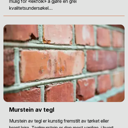
mulig for «lekfolk» å gjøre en grei
kvalitetsundersøkel…
Murstein av tegl
Murstein av tegl er kunstig fremstilt av tørket eller
brent leire. Teglmurstein er den mest vanlige, i hvert