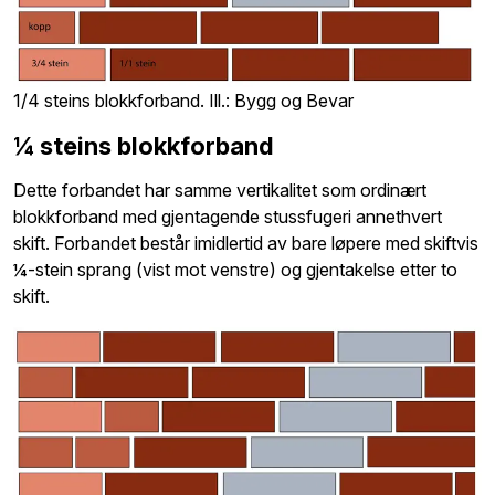
1/4 steins blokkforband. Ill.: Bygg og Bevar
¼ steins blokkforband
Dette forbandet har samme vertikalitet som ordinært
blokkforband med gjentagende stussfugeri annethvert
skift. Forbandet består imidlertid av bare løpere med skiftvis
¼-stein sprang (vist mot venstre) og gjentakelse etter to
skift.