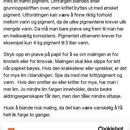
med et mørkt pigment. Limfargen blandes etter
grunnoppskriften over, men krittet byttes ut med ønsket
pigment. Utfordringen kan være å finne riktig forhold
mellom vann og pigment, da de ulike pigmentene krever ulik
mengde vann. Da må man bare prøve seg frem til man har
en melkeaktig konsistens. Pigmentet ultramarin krever for
eksempel kun 4 kg pigment til 5 liter vann.
Stryk opp en prøve på papir for å se om malingen er for
limsterk eller for limsvak. Malingen skal ikke slippe for lett
når papiret bøyes. Hvis den krakkelerer eller sprekker, er det
for mye lim i blandingen. Spe da med mer kritt/pigment og
vann. Hvis den smitter av eller kritter for mye, har man i
mer lim. Jo mindre lim fargen inneholder, desto bedre
aldringsegenskaper får den, men den tåler mindre slitasje.
Husk å blande nok maling, da det kan være vanskelig å få
helt lik farge to ganger.