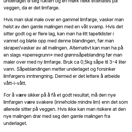
underlaget til seg fukten og en mørk flekk etterlates på
veggen, da er det limfarge.
Hvis man skal male over en gammel limfarge, vasker man
helst av den gamle malingen med en våt svamp. Hvis det
sitter godt og er flere lag, kan man ha litt tapetklister i
vannet og bløte opp med denne blandingen, før man
skraper/vasker av all malingen. Alternativt kan man ha på
en slags «sperregrunn» med grønnsåpeblanding før man
maler over med ny limfarge. Bruk ca 0,5kg såpe til 3-4 liter
vann. Såpeblandingen metter underlaget og forsinker
limfargens inntrengning. Dermed er det lettere å arbeide
vått-i-vått.
For å være sikker på å få et godt resultat, må den nye
limfargen være svakere (inneholde mindre lim) enn det som
allerede sitter på veggen. Hvis ikke kan man risikere at den
nye malingen drar med seg den gamle malingen fra
underlaget.