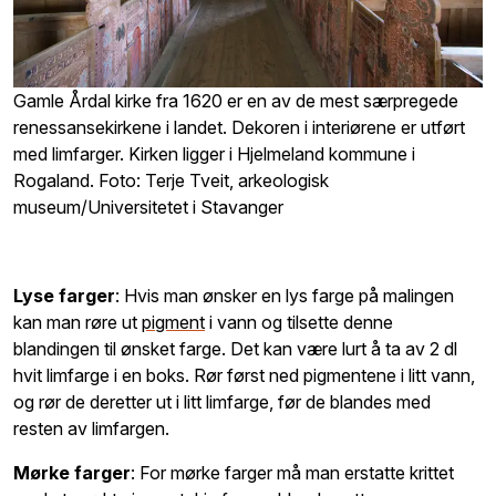
Gamle Årdal kirke fra 1620
er en av de mest særpregede
renessansekirkene i landet. Dekoren i interiørene er utført
med limfarger. Kirken ligger i Hjelmeland kommune i
Rogaland. Foto: Terje Tveit, arkeologisk
museum/Universitetet i Stavanger
Lyse farger
: Hvis man ønsker en lys farge på malingen
kan man røre ut
pigment
i vann og tilsette denne
blandingen til ønsket farge. Det kan være lurt å ta av 2 dl
hvit limfarge i en boks. Rør først ned pigmentene i litt vann,
og rør de deretter ut i litt limfarge, før de blandes med
resten av limfargen.
Mørke farger
: For mørke farger må man erstatte krittet