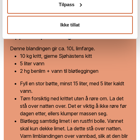
Tilpass
www.historiskmaling.no
Ikke tillat
Oppskrift på limfarge
Denne blandingen gir ca. 10L limfarge.
10 kg kritt, gjerne Sjøhästens kitt
5 liter vann
2 hg benlim + vann til bløtleggingen
Fyll en stor bøtte, minst 15 liter, med 5 liter kaldt
vann.
Tøm forsiktig ned krittet uten å røre om. La det
stå over natten over. Det er viktig å ikke røre før
dagen etter, ellers klumper massen seg.
Bløtlegg samtidig limet i en rustfri bolle. Vannet
skal kun dekke limet. La dette stå over natten.
Varm limblandingen over vannbad, slik at den blir