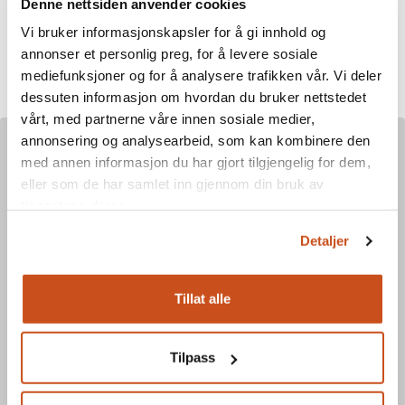
Denne nettsiden anvender cookies
2013
T. Berner & Co AS
Vi bruker informasjonskapsler for å gi innhold og
2012
Møbelverkstedet Restaurering
annonser et personlig preg, for å levere sosiale
mediefunksjoner og for å analysere trafikken vår. Vi deler
dessuten informasjon om hvordan du bruker nettstedet
vårt, med partnerne våre innen sosiale medier,
Les mer om dette emnet
annonsering og analysearbeid, som kan kombinere den
med annen informasjon du har gjort tilgjengelig for dem,
eller som de har samlet inn gjennom din bruk av
tjenestene deres.
Detaljer
Tillat alle
Tilpass