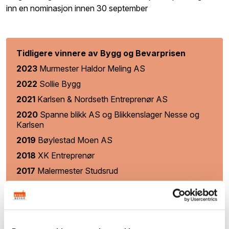
inn en nominasjon innen 30 september
Tidligere vinnere av Bygg og Bevarprisen
2023
Murmester Haldor Meling AS
2022
Sollie Bygg
2021
Karlsen & Nordseth Entreprenør AS
2020
Spanne blikk AS og Blikkenslager Nesse og
Karlsen
2019
Bøylestad Moen AS
2018
XK Entreprenør
2017
Malermester Studsrud
2016
HøieUeland
2015
Malermester Ole Andreas Klaveness, Oslo
2014
Stokk & Stein, Lom