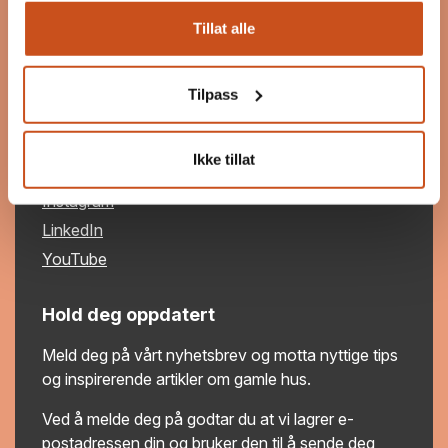
post@byggogbevar.no
Tillat alle
Org.nr: 983 060 463
Tilpass
Følg oss
Ikke tillat
Facebook
Instagram
LinkedIn
YouTube
Hold deg oppdatert
Meld deg på vårt nyhetsbrev og motta nyttige tips
og inspirerende artikler om gamle hus.
Ved å melde deg på godtar du at vi lagrer e-
postadressen din og bruker den til å sende deg