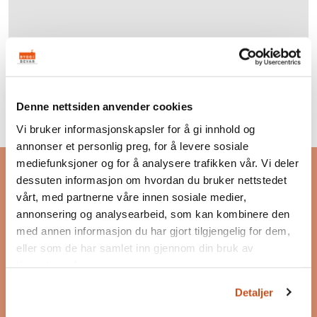
Denne nettsiden anvender cookies
Vi bruker informasjonskapsler for å gi innhold og
annonser et personlig preg, for å levere sosiale
Bygg og Bevar
mediefunksjoner og for å analysere trafikken vår. Vi deler
Bygg og Bevar er et program som skal inspirere og
dessuten informasjon om hvordan du bruker nettstedet
motivere til bevaring, bruk og ombruk av
vårt, med partnerne våre innen sosiale medier,
eksisterende bygg.
annonsering og analysearbeid, som kan kombinere den
med annen informasjon du har gjort tilgjengelig for dem,
Les mer om Bygg og Bevar
eller som de har samlet inn gjennom din bruk av
tjenestene deres.
Postadresse
Postboks 7187 Majorstuen
Detaljer
0307 Oslo