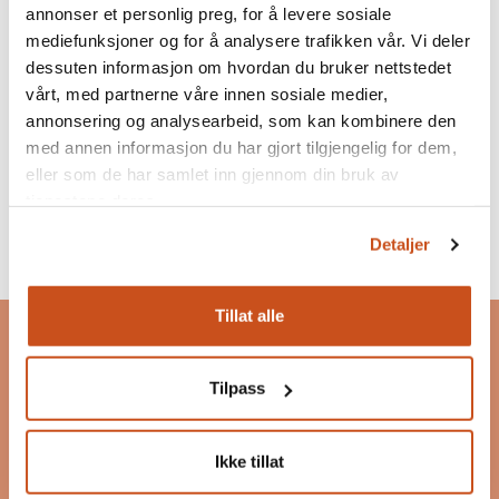
annonser et personlig preg, for å levere sosiale
mediefunksjoner og for å analysere trafikken vår. Vi deler
dessuten informasjon om hvordan du bruker nettstedet
vårt, med partnerne våre innen sosiale medier,
annonsering og analysearbeid, som kan kombinere den
med annen informasjon du har gjort tilgjengelig for dem,
eller som de har samlet inn gjennom din bruk av
tjenestene deres.
Detaljer
Bygg og Bevar
Tillat alle
Bygg og Bevar er et program som skal inspirere og
motivere til bevaring, bruk og ombruk av
Tilpass
eksisterende bygg.
Les mer om Bygg og Bevar
Ikke tillat
Postadresse