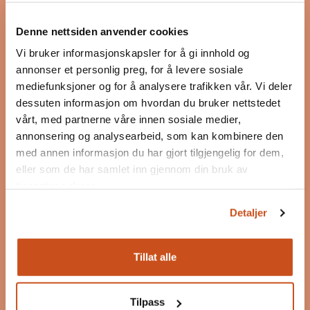
Bygg og Bevar
Bygg og Bevar er et program som skal inspirere og
Denne nettsiden anvender cookies
motivere til bevaring, bruk og ombruk av
Vi bruker informasjonskapsler for å gi innhold og
eksisterende bygg.
annonser et personlig preg, for å levere sosiale
mediefunksjoner og for å analysere trafikken vår. Vi deler
Les mer om Bygg og Bevar
dessuten informasjon om hvordan du bruker nettstedet
Postadresse
vårt, med partnerne våre innen sosiale medier,
Postboks 7187 Majorstuen
annonsering og analysearbeid, som kan kombinere den
0307 Oslo
med annen informasjon du har gjort tilgjengelig for dem,
eller som de har samlet inn gjennom din bruk av
post@byggogbevar.no
tjenestene deres.
Org.nr: 983 060 463
Detaljer
Følg oss
Tillat alle
Facebook
Tilpass
Instagram