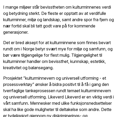
I mange miljøer står bevisstheten om kulturminnenes verdi
og betydning sterkt. De fleste er opptatt av at verdifulle
kulturminner, miljø og landskap, samt andre spor fra fjern og
nær fortid skal bli tatt godt vare på for kommende
generasjoner.
Det er bred aksept for at kulturminnene som finnes bevart
rundt om i Norge betyr svært mye for miljø og samfunn, og
bør være tilgjengelige for flest mulig. Tilgjengelighet til
kulturminner handler om bevissthet, kunnskap, estetikk,
kreativitet og balansegang.
Prosjektet ”kulturminnevern og universell utforming - et
prosessverktøy” ønsker å bidra positivt til å få i gang den
tverrfaglige tankeprosessen rundt temaet kulturminnevern
og universell utforming. Likeverd Likeverd er en viktig verdi i
vårt samfunn. Mennesker med ulike funksjonsnedsettelser
skal ha like gode muligheter til deltakelse som andre. Dette
er tydeliggjort gjennom ny diskriminerings- og