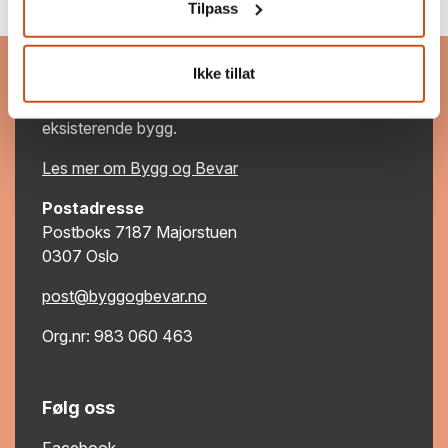
Tilpass
Bygg og Bevar
Ikke tillat
Bygg og Bevar er et program som skal inspirere og
motivere til bevaring, bruk og ombruk av
eksisterende bygg.
Les mer om Bygg og Bevar
Postadresse
Postboks 7187 Majorstuen
0307 Oslo
post@byggogbevar.no
Org.nr: 983 060 463
Følg oss
Facebook