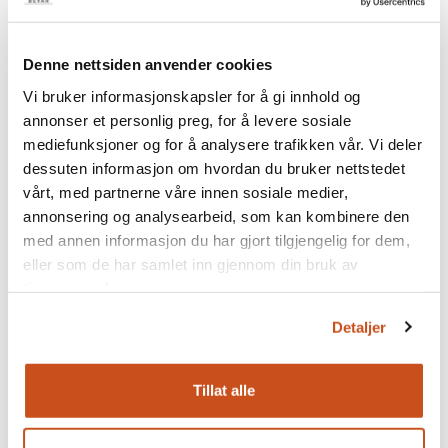
Denne nettsiden anvender cookies
Vi bruker informasjonskapsler for å gi innhold og
annonser et personlig preg, for å levere sosiale
mediefunksjoner og for å analysere trafikken vår. Vi deler
dessuten informasjon om hvordan du bruker nettstedet
Villa Korsmo
vårt, med partnerne våre innen sosiale medier,
annonsering og analysearbeid, som kan kombinere den
Fra utsiden ser Lille Frøensvei 14 ut som et hvilket
med annen informasjon du har gjort tilgjengelig for dem,
som helst funkishus fra 1930-tallet. Kikker man over
eller som de har samlet inn gjennom din bruk av
gjerdet åpenbarer det seg tydelige tegn på
tjenestene deres.
funksjonali…
Detaljer
Tillat alle