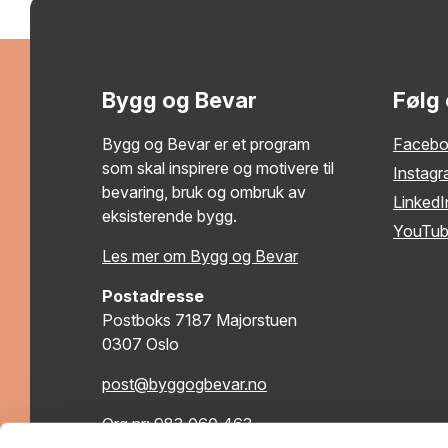
Bygg og Bevar
Følg
Bygg og Bevar er et program
Faceb
som skal inspirere og motivere til
Instag
bevaring, bruk og ombruk av
LinkedI
eksisterende bygg.
YouTu
Les mer om Bygg og Bevar
Postadresse
Postboks 7187 Majorstuen
0307 Oslo
post@byggogbevar.no
Org.nr: 983 060 463