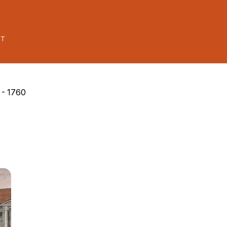
ET
 - 1760