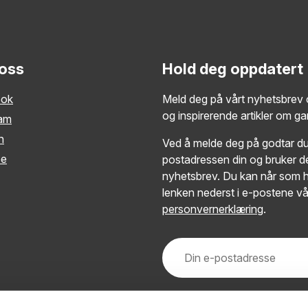
 oss
Hold deg oppdatert
ook
Meld deg på vårt nyhetsbrev o
og inspirerende artikler om g
ram
n
Ved å melde deg på godtar du 
be
postadressen din og bruker de
nyhetsbrev. Du kan når som h
lenken nederst i e-postene vå
personvernerklæring
.