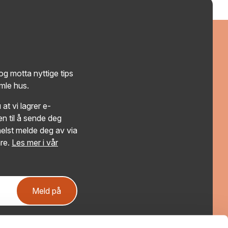
g motta nyttige tips
amle hus.
at vi lagrer e-
n til å sende deg
elst melde deg av via
re.
Les mer i vår
Meld på