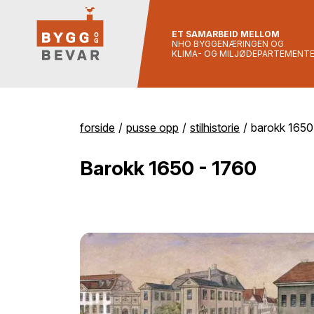
ET SAMARBEID MELLOM
NHO BYGGENÆRINGEN OG
KLIMA- OG MILJØDEPARTEMENT
forside
pusse opp
stilhistorie
barokk 1650
Barokk 1650 - 1760