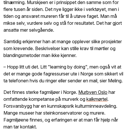
tilnærming. Murskjeen
er i prinsippet den samme som for
flere tusen år siden. Det nye ligger ikke i verktøyet, men i
tiden og ansvaret mureren får til å utøve faget. Man må
mikse selv, vurdere selv og stå for resultatet. Det har gjort
ansatte mer selvgående.
Samtidig erkjenner han at mange opplever slike prosjekter
som krevende. Beskrivelser kan stille krav til mørtler og
blandingsmetoder man ikke kjenner.
– Hopp litt uti det. Litt
"
learning
by
doing", men også vit at
det er mange gode fagressurser ute i Norge som sikkert vil
ta telefonen hvis du ringer eller sender en
mail, sier Meling.
Det finnes sterke fagmiljøer i Norge.
Murbyen
Oslo
har
omfattende kompetanse på murverk og
kalkmørtel
.
Forsvarsbygg har en kunnskapsrik kulturminneavdeling.
Mange museer har steinkonservatorer og murere.
Fagmiljøene finnes, og erfaringen er at man får hjelp når
man tar kontakt.