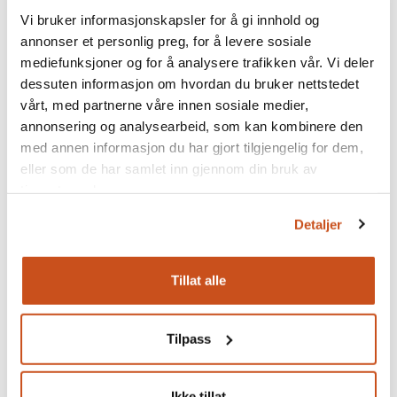
Vi bruker informasjonskapsler for å gi innhold og
annonser et personlig preg, for å levere sosiale
mediefunksjoner og for å analysere trafikken vår. Vi deler
dessuten informasjon om hvordan du bruker nettstedet
vårt, med partnerne våre innen sosiale medier,
annonsering og analysearbeid, som kan kombinere den
med annen informasjon du har gjort tilgjengelig for dem,
Kalkmørtel - hva og hvorfor?
eller som de har samlet inn gjennom din bruk av
tjenestene deres.
I rehabiliteringssammenheng brukes kalkmørtel
fremfor sementbasert mørtel. Er bygningen fra
Detaljer
tidsrommet 1890- 1920, skal det kun unntaksvis
benyttes noe annet enn kalkbaserte produkter. Men
Tillat alle
hvordan ser man forskjellen mellom kalk og
sementbaserte mørtler?
Tilpass
Kalkmørtel - hva og hvorfor?
Ikke tillat