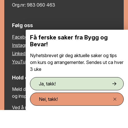
Org.nr: 983 060 463
Følg oss
Få ferske saker fra Bygg og
Facebook
Bevar!
Instagram
LinkedIn
Nyhetsbrevet gir deg aktuelle saker og tips
YouTube
om kurs og arrangementer. Sendes ut ca hver
3 uke
Hold deg oppdatert
Ja, takk!
Meld deg på vårt nyhetsbrev og motta nyttige tips
og inspirerende artikler om gamle hus.
Nei, takk!
Ved å melde deg på godtar du at vi lagrer e-
postadressen din og bruker den til å sende deg
nyhetsbrev. Du kan når som helst melde deg av via