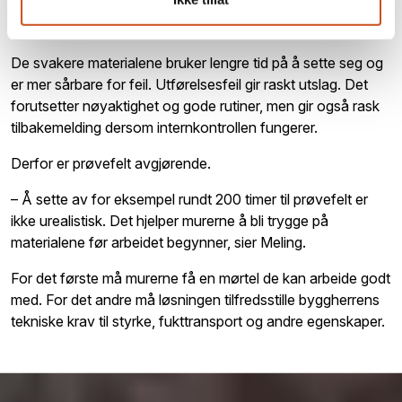
De svakere materialene bruker lengre tid på å sette seg og
er mer sårbare for feil. Utførelsesfeil gir raskt utslag. Det
forutsetter nøyaktighet og gode rutiner, men gir også rask
tilbakemelding dersom internkontrollen fungerer.
Derfor er prøvefelt avgjørende.
– Å sette av for eksempel rundt 200 timer til prøvefelt er
ikke urealistisk. Det hjelper murerne å bli trygge på
materialene før arbeidet begynner, sier Meling.
For det første må murerne få en mørtel de kan arbeide godt
med. For det andre må løsningen tilfredsstille byggherrens
tekniske krav til styrke, fukttransport og andre egenskaper.