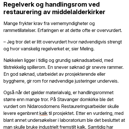
Regelverk og handlingsrom ved
restaurering av middelalderkirker
Mange frykter krav fra vernemyndigheter og
rammetillatelser. Erfaringen er at dette ofte er overvurdert.
– Jeg tror det er litt overvurdert hvor nødvendigvis strengt
og hvor vanskelig regelverket er, sier Meling.
Nøkkelen ligger i tidlig og grundig søknadsarbeid, med
tilstrekkelig spillerom. En snever søknad gir snevre rammer.
En god søknad, utarbeidet av prosjekterende eller
byggherre, gir rom for nødvendige justeringer underveis.
Også når det gjelder materialvalg, er handlingsrommet
større enn mange tror. På Stavanger domkirke ble det
vurdert om Nidarosdomens Restaureringsarbeider skulle
levere
egenbrent
kalk
til prosjektet. Etter en vurdering, med
blant annet undersøkelser i laboratorium ble det besluttet at
man skulle bruke industrielt fremstilt kalk.
Samtidig har