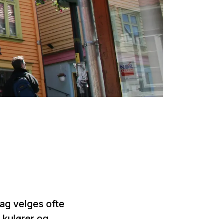
dag velges ofte
d kulører og