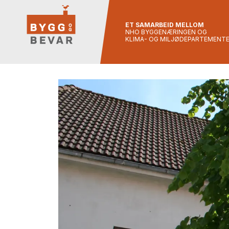
ET SAMARBEID MELLOM
NHO BYGGENÆRINGEN OG
KLIMA- OG MILJØDEPARTEMENT