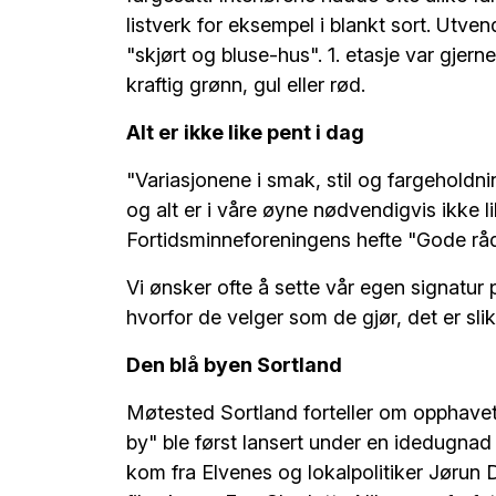
listverk for eksempel i blankt sort. Utven
"skjørt og bluse-hus". 1. etasje var gjerne
kraftig grønn, gul eller rød.
Alt er ikke like pent i dag
"Variasjonene i smak, stil og fargeholdn
og alt er i våre øyne nødvendigvis ikke l
Fortidsminneforeningens hefte "Gode råd 
Vi ønsker ofte å sette vår egen signatu
hvorfor de velger som de gjør, det er slik
Den blå byen Sortland
Møtested Sortland forteller om opphavet 
by" ble først lansert under en idedugnad
kom fra Elvenes og lokalpolitiker Jørun D