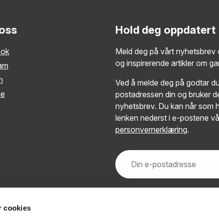
 oss
Hold deg oppdatert
ook
Meld deg på vårt nyhetsbrev o
og inspirerende artikler om g
ram
n
Ved å melde deg på godtar du 
be
postadressen din og bruker de
nyhetsbrev. Du kan når som h
lenken nederst i e-postene vå
personvernerklæring
.
r cookies