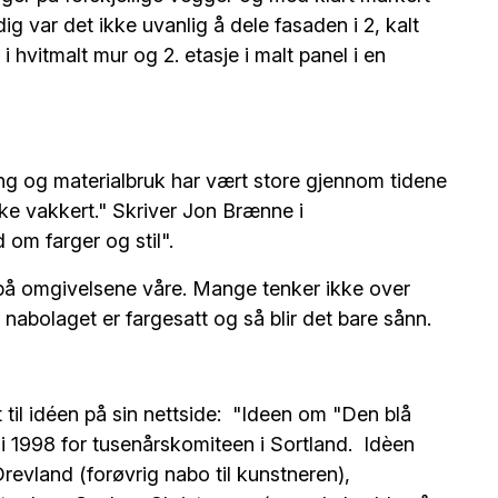
dig var det ikke uvanlig å dele fasaden i 2, kalt
 i hvitmalt mur og 2. etasje i malt panel i en
ing og materialbruk har vært store gjennom tidene
ike vakkert." Skriver Jon Brænne i
om farger og stil".
r på omgivelsene våre. Mange tenker ikke over
 nabolaget er fargesatt og så blir det bare sånn.
til idéen på sin nettside: "Ideen om "Den blå
 i 1998 for tusenårskomiteen i Sortland. Idèen
revland (forøvrig nabo til kunstneren),