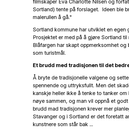
filmskaper Eva Charlotte Nilsen og forf
Sortland) tente på forslaget. Ideen ble b
malerullen å gå."
Sortland kommune har utviklet en egen g
Prosjektet er med på å gjøre Sortland til 
Blåfargen har skapt oppmerksomhet og b
som turistmål.
Et brudd med tradisjonen til det bedr
Å bryte de tradisjonelle valgene og set
spennende og uttryksfullt. Men det skade
kanskje heller ikke å tenke to tanker om 
nøye sammen, og man vil oppnå et godt re
brudd mad tradisjonen krever mer planleg
Stavanger og i Sortland er det foretatt a
kunstnere som står bak ...