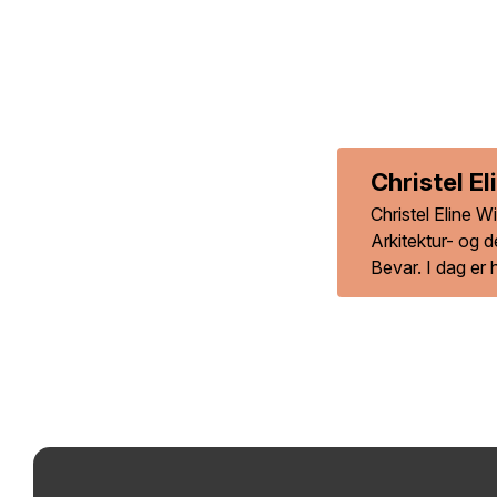
Christel E
Christel Eline W
Arkitektur- og 
Bevar. I dag er 