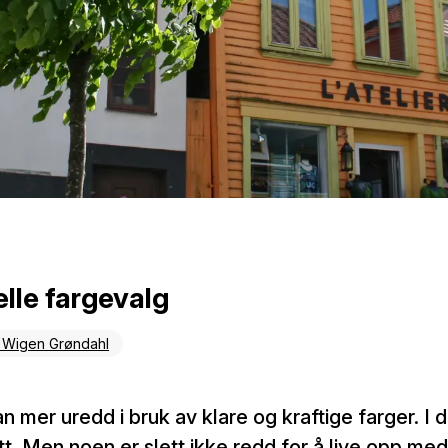
lle fargevalg
ne Wigen Grøndahl
n mer uredd i bruk av klare og kraftige farger. I 
tt. Men noen er slett ikke redd for å live opp me