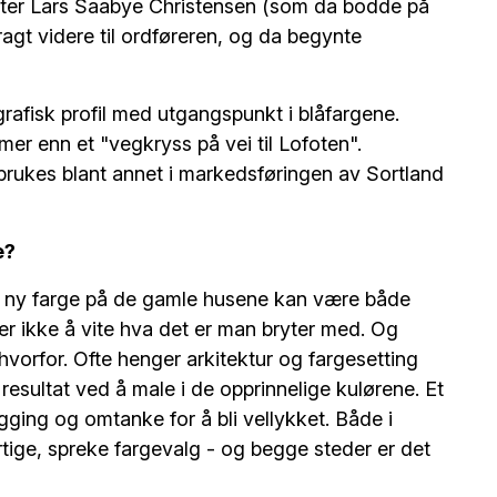
atter Lars Saabye Christensen (som da bodde på
ragt videre til ordføreren, og da begynte
rafisk profil med utgangspunkt i blåfargene.
mer enn et "vegkryss på vei til Lofoten".
rukes blant annet i markedsføringen av Sortland
e?
te ny farge på de gamle husene kan være både
r ikke å vite hva det er man bryter med. Og
hvorfor. Ofte henger arkitektur og fargesetting
sultat ved å male i de opprinnelige kulørene. Et
ging og omtanke for å bli vellykket. Både i
rtige, spreke fargevalg - og begge steder er det