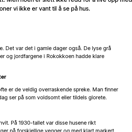
er vi ikke er vant til å se på hus.
te. Det var det i gamle dager også. De lyse grå
ker og jordfargene i Rokokkoen hadde klare
ter
, ofte er de veldig overraskende spreke. Man finner
ag ser på som voldsomt eller tildels glorete.
vit. På 1930-tallet var disse husene rikt
arger på forskjellige vegger og med klart markert