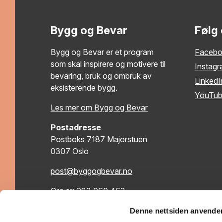
Bygg og Bevar
Følg
Bygg og Bevar er et program
Faceb
som skal inspirere og motivere til
Instag
bevaring, bruk og ombruk av
LinkedI
eksisterende bygg.
YouTu
Les mer om Bygg og Bevar
Postadresse
Postboks 7187 Majorstuen
0307 Oslo
post@byggogbevar.no
Org.nr: 983 060 463
Denne nettsiden anvende