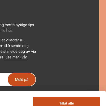
g motta nyttige tips
amle hus.
at vi lagrer e-
n til å sende deg
elst melde deg av via
re.
Les mer i vår
Meld på
Få ferske saker fra Bygg og Bevar!
Nyhetsbrevet gir deg aktuelle saker og tips om kurs
Tillat alle