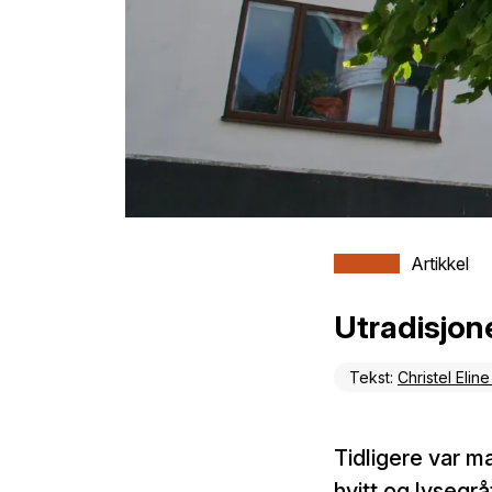
Artikkel
Utradisjone
Tekst:
Christel Eli
Tidligere var ma
hvitt og lysegrå