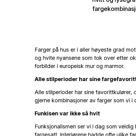
fargekombinasjon
Farger på hus er i aller høyeste grad mo
og hvite nyansene som tok over etter o
forbilder i europeisk mur og marmor.
Alle stilperioder har sine fargefavorit
Alle stilperioder har sine favorittkulører
gjerne kombinasjoner av farger som vi i d
Funkisen var ikke så hvit
Funksjonalismen ser vi i dag som veldig h
fargesatt. Interiørene hadde ofte ulike f