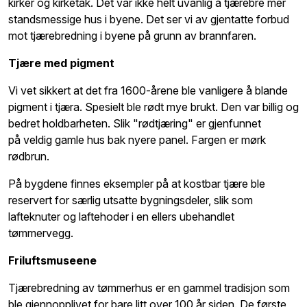
kirker og kirketak. Det var ikke helt uvanlig å tjærebre mer
standsmessige hus i byene. Det ser vi av gjentatte forbud
mot tjærebredning i byene på grunn av brannfaren.
Tjære med pigment
Vi vet sikkert at det fra 1600-årene ble vanligere å blande
pigment i tjæra. Spesielt ble rødt mye brukt. Den var billig og
bedret holdbarheten. Slik "rødtjæring" er gjenfunnet
på veldig gamle hus bak nyere panel. Fargen er mørk
rødbrun.
På bygdene finnes eksempler på at kostbar tjære ble
reservert for særlig utsatte bygningsdeler, slik som
lafteknuter og laftehoder i en ellers ubehandlet
tømmervegg.
Friluftsmuseene
Tjærebredning av tømmerhus er en gammel tradisjon som
ble gjennopplivet for bare litt over 100 år siden. De første