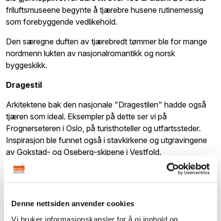
friluftsmuseene begynte å tjærebre husene rutinemessig
som forebyggende vedlikehold.
Den særegne duften av tjærebredt tømmer ble for mange
nordmenn lukten av nasjonalromantikk og norsk
byggeskikk.
Dragestil
Arkitektene bak den nasjonale "Dragestilen" hadde også
tjæren som ideal. Eksempler på dette ser vi på
Frognerseteren i Oslo, på turisthoteller og utfartssteder.
Inspirasjon ble funnet også i stavkirkene og utgravingene
av Gokstad- og Oseberg-skipene i Vestfold.
Hyttedrømmen
Brune tømmervegger ble samtidig en del av folks
hyttedrøm. De visste neppe at fargen ville komme av seg
Denne nettsiden anvender cookies
selv, men trodde det måtte tjære til - eller noe som liknet,
Vi bruker informasjonskapsler for å gi innhold og