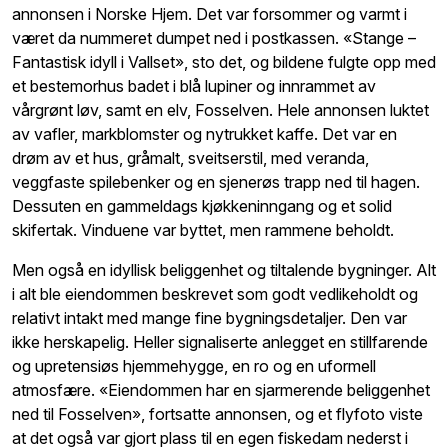
annonsen i Norske Hjem. Det var forsommer og varmt i
været da nummeret dumpet ned i postkassen. «Stange –
Fantastisk idyll i Vallset», sto det, og bildene fulgte opp med
et bestemorhus badet i blå lupiner og innrammet av
vårgrønt løv, samt en elv, Fosselven. Hele annonsen luktet
av vafler, markblomster og nytrukket kaffe. Det var en
drøm av et hus, gråmalt, sveitserstil, med veranda,
veggfaste spilebenker og en sjenerøs trapp ned til hagen.
Dessuten en gammeldags kjøkkeninngang og et solid
skifertak. Vinduene var byttet, men rammene beholdt.
Men også en idyllisk beliggenhet og tiltalende bygninger. Alt
i alt ble eiendommen beskrevet som godt vedlikeholdt og
relativt intakt med mange fine bygningsdetaljer. Den var
ikke herskapelig. Heller signaliserte anlegget en stillfarende
og upretensiøs hjemmehygge, en ro og en uformell
atmosfære. «Eiendommen har en sjarmerende beliggenhet
ned til Fosselven», fortsatte annonsen, og et flyfoto viste
at det også var gjort plass til en egen fiskedam nederst i