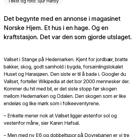
Tekst og foto: Sjur Harby
Det begynte med en annonse i magasinet
Norske Hjem. Et hus i en hage. Og en
kraftstasjon. Det var den som gjorde utslaget.
Vallset i Stange på Hedemarken. Kjent for jordbær, bratte
bakker, skog, godt samhold i bygda, forsamlingslokalet
Huset og Harasjøen. Den siste er til å bade i. Googler du
Vallset, forteller Wikipedia at det bor 2000 mennesker der.
Kommer du hit med bil, er det siste stopp før skogen
mellom Hedemarken og Odalen. Den skogen som er like
endeløs og like mørk som i folkeeventyrene.
– Enkelte mener nok at Vallset ligger østenfor sol og
vestenfor måne, sier Karen Hafsal.
– Men med ny E6 og dobbeltspor på Dovrebanen er vi tre