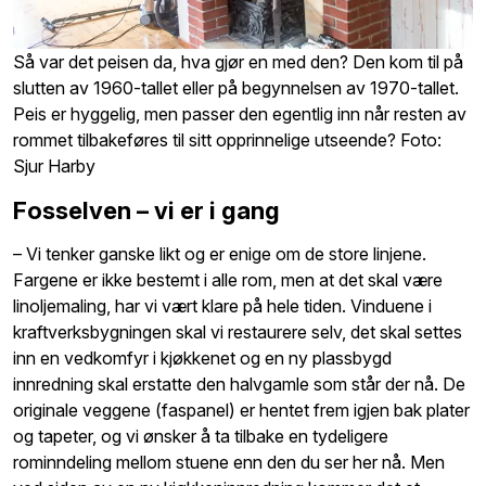
Så var det peisen da, hva gjør en med den? Den kom til på
slutten av 1960-tallet eller på begynnelsen av 1970-tallet.
Peis er hyggelig, men passer den egentlig inn når resten av
rommet tilbakeføres til sitt opprinnelige utseende? Foto:
Sjur Harby
Fosselven – vi er i gang
– Vi tenker ganske likt og er enige om de store linjene.
Fargene er ikke bestemt i alle rom, men at det skal være
linoljemaling, har vi vært klare på hele tiden. Vinduene i
kraftverksbygningen skal vi restaurere selv, det skal settes
inn en vedkomfyr i kjøkkenet og en ny plassbygd
innredning skal erstatte den halvgamle som står der nå. De
originale veggene (faspanel) er hentet frem igjen bak plater
og tapeter, og vi ønsker å ta tilbake en tydeligere
rominndeling mellom stuene enn den du ser her nå. Men