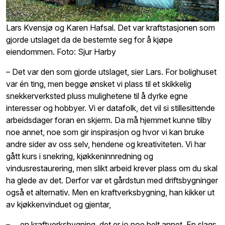
Lars Kvensjø og Karen Hafsal. Det var kraftstasjonen som
gjorde utslaget da de bestemte seg for å kjøpe
eiendommen. Foto: Sjur Harby
– Det var den som gjorde utslaget, sier Lars. For bolighuset
var én ting, men begge ønsket vi plass til et skikkelig
snekkerverksted pluss mulighetene til å dyrke egne
interesser og hobbyer. Vi er datafolk, det vil si stillesittende
arbeidsdager foran en skjerm. Da må hjemmet kunne tilby
noe annet, noe som gir inspirasjon og hvor vi kan bruke
andre sider av oss selv, hendene og kreativiteten. Vi har
gått kurs i snekring, kjøkkeninnredning og
vindusrestaurering, men slikt arbeid krever plass om du skal
ha glede av det. Derfor var et gårdstun med driftsbygninger
også et alternativ. Men en kraftverksbygning, han kikker ut
av kjøkkenvinduet og gjentar,
– ... en kraftverksbygning, det er jo noe helt annet. En slags