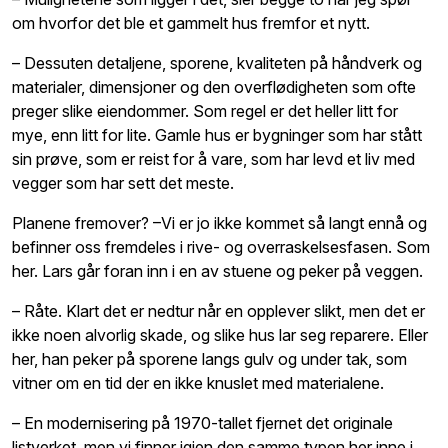
om hvorfor det ble et gammelt hus fremfor et nytt.
– Dessuten detaljene, sporene, kvaliteten på håndverk og
materialer, dimensjoner og den overflødigheten som ofte
preger slike eiendommer. Som regel er det heller litt for
mye, enn litt for lite. Gamle hus er bygninger som har stått
sin prøve, som er reist for å vare, som har levd et liv med
vegger som har sett det meste.
Planene fremover?
–Vi er jo ikke kommet så langt ennå og
befinner oss fremdeles i rive- og overraskelsesfasen. Som
her. Lars går foran inn i en av stuene og peker på veggen.
– Råte. Klart det er nedtur når en opplever slikt, men det er
ikke noen alvorlig skade, og slike hus lar seg reparere. Eller
her, han peker på sporene langs gulv og under tak, som
vitner om en tid der en ikke knuslet med materialene.
– En modernisering på 1970-tallet fjernet det originale
listverket, men vi finner igjen den samme typen her inne i