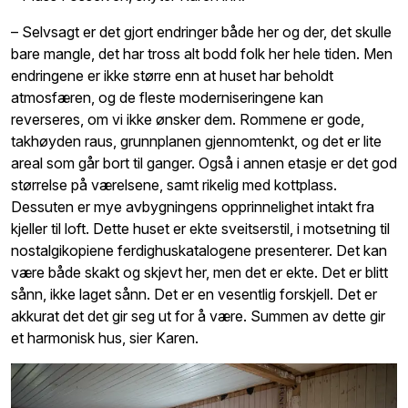
– Selvsagt er det gjort endringer både her og der, det skulle
bare mangle, det har tross alt bodd folk her hele tiden. Men
endringene er ikke større enn at huset har beholdt
atmosfæren, og de fleste moderniseringene kan
reverseres, om vi ikke ønsker dem. Rommene er gode,
takhøyden raus, grunnplanen gjennomtenkt, og det er lite
areal som går bort til ganger. Også i annen etasje er det god
størrelse på værelsene, samt rikelig med kottplass.
Dessuten er mye avbygningens opprinnelighet intakt fra
kjeller til loft. Dette huset er ekte sveitserstil, i motsetning til
nostalgikopiene ferdighuskatalogene presenterer. Det kan
være både skakt og skjevt her, men det er ekte. Det er blitt
sånn, ikke laget sånn. Det er en vesentlig forskjell. Det er
akkurat det det gir seg ut for å være. Summen av dette gir
et harmonisk hus, sier Karen.