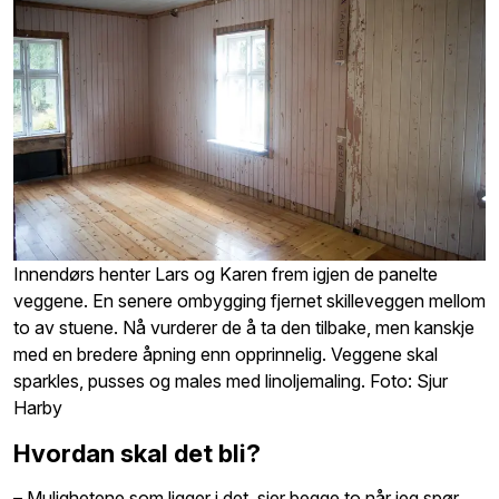
Innendørs henter Lars og Karen frem igjen de panelte
veggene. En senere ombygging fjernet skilleveggen mellom
to av stuene. Nå vurderer de å ta den tilbake, men kanskje
med en bredere åpning enn opprinnelig. Veggene skal
sparkles, pusses og males med linoljemaling. Foto: Sjur
Harby
Hvordan skal det bli?
– Mulighetene som ligger i det, sier begge to når jeg spør