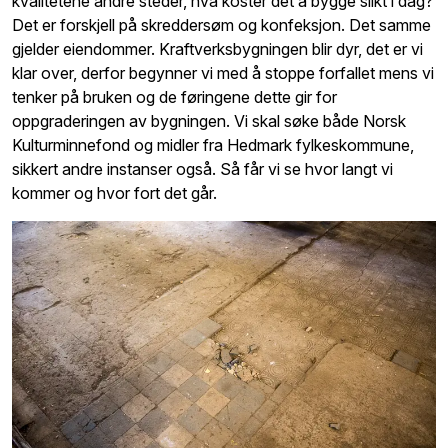
kvalitetene andre steder, hva koster det å bygge slikt i dag?
Det er forskjell på skreddersøm og konfeksjon. Det samme
gjelder eiendommer. Kraftverksbygningen blir dyr, det er vi
klar over, derfor begynner vi med å stoppe forfallet mens vi
tenker på bruken og de føringene dette gir for
oppgraderingen av bygningen. Vi skal søke både Norsk
Kulturminnefond og midler fra Hedmark fylkeskommune,
sikkert andre instanser også. Så får vi se hvor langt vi
kommer og hvor fort det går.