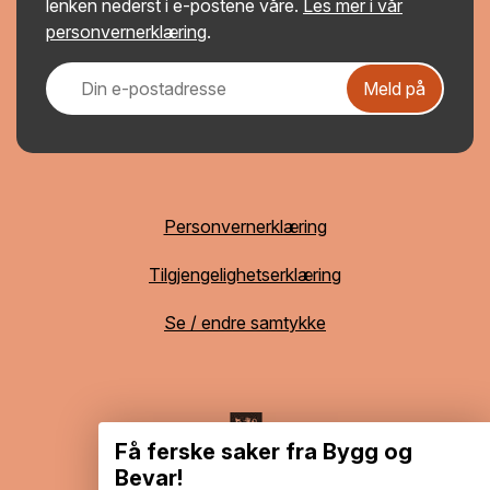
lenken nederst i e-postene våre.
Les mer i vår
personvernerklæring
.
Meld på
Personvernerklæring
Tilgjengelighetserklæring
Se / endre samtykke
Få ferske saker fra Bygg og
Bevar!