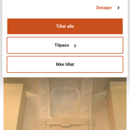
Historisk Museum på Tullinløkka, Oslo, tegnet av
Detaljer
Henrik Bull 1904
Regjeringsbygningen, nå Finansdepartementet, Henrik
Tillat alle
Bull 1898-1906
Hovedpostkontoret i Trondheim, tegnet av Karl Norum
1911
Tilpass
For å lese mer om jugend-stil i Trondheim, ta en titt her
https://www.trondheim.kommune.no/jugend
Ikke tillat