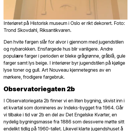
Interiøret på Historisk museum i Oslo er rikt dekorert. Foto:
Trond Skovdahl, Riksantikvaren.
Den hvite fargen slår for alvor i gjennom med jugendstilen
og nybarokken. Ensfargede hus blir vanligere. Andre
populære farger i perioden er bleke grågrønne, gråblå, gule
farger samt lys beige. I interiører byr jugendstilen på kjølige
lyse toner og gull. Art Nouveau kjennetegnes av en
mørkere, frodigere fargebruk.
Observatoriegaten 2b
I Observatoriegata 2b finner vi en liten bygning, skvist inn i
et kvartal som domineres av Indeks-bygget fra 1964. Går
vi tilbake i tid var 2b en del av Det Engelske Kvarter, en
nydelig bygningsmasse fra 1886 som dessverre møtte sitt
endelikt tidlig på 1960-tallet. Likevel klarte jugendshuset å