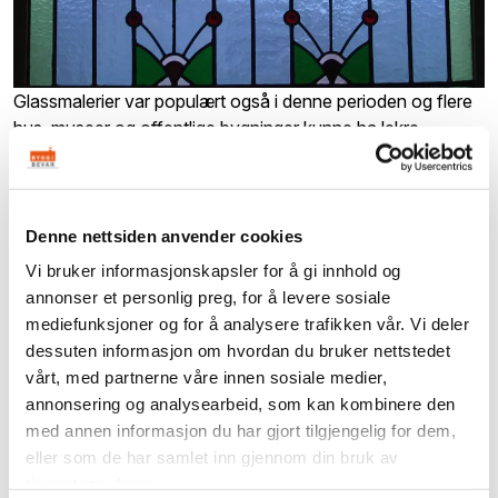
Glassmalerier var populært også i denne perioden og flere
hus, museer og offentlige bygninger kunne ha lekre
kreasjoner. Foto: Bygg og Bevar.
Denne nettsiden anvender cookies
Vi bruker informasjonskapsler for å gi innhold og
Jugendstil i Norge
annonser et personlig preg, for å levere sosiale
mediefunksjoner og for å analysere trafikken vår. Vi deler
Noen eksempler:
dessuten informasjon om hvordan du bruker nettstedet
vårt, med partnerne våre innen sosiale medier,
Nationale Scene i Bergen, ark. Einar Oscar Schou
annonsering og analysearbeid, som kan kombinere den
1909
med annen informasjon du har gjort tilgjengelig for dem,
Ålesund kalles Jugend-byen i Norge
eller som de har samlet inn gjennom din bruk av
Svaneapoteket i Ålesund 1908, nå Jugendsenteret,
tjenestene deres.
tegnet av Hagbarth Martin Schytte-Berg