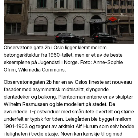
Observatorie gata 2b i Oslo ligger klemt mellom
betongarkitektur fra 1960-tallet, men er et av de beste
eksemplene på Jugendstil i Norge. Foto: Anne-Sophie
Ofrim, Wikimedia Commons.
Observatoriegaten 2b har en av Oslos fineste art nouveau
fasader med asymmetrisk midtrisalitt, slyngende
plantedekor og balkong. Planteornamentene er av skulptør
Wilhelm Rasmussen og ble modellert på stedet. De
avrundede T-postvinduer med smårutete overfelt og større
underfelt er typisk for tiden. Leiegården ble bygget mellom
1901-1903 og tegnet av arkitekt Alf Hurum som selv bodde
i leiligheten i tredje etasje. Noen kan kanskje til og med