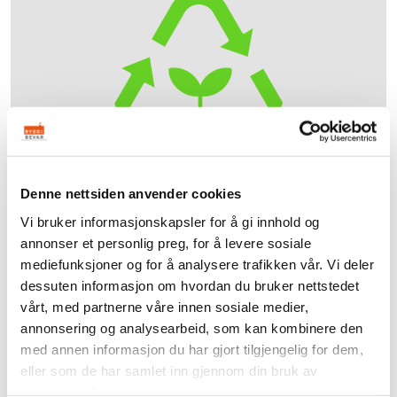
Denne nettsiden anvender cookies
Besøk våre sider om ombruk
Vi bruker informasjonskapsler for å gi innhold og
Hva er reglene for ombruk og hva betyr begreper
annonser et personlig preg, for å levere sosiale
som ombruk, gjenbruk og sirkulær økonomi? Bygg og
mediefunksjoner og for å analysere trafikken vår. Vi deler
Bevar har samlet svarene på dine spørsmål om
dessuten informasjon om hvordan du bruker nettstedet
konkrete eksempler, regelverk, definisjoner, forskning,
vårt, med partnerne våre innen sosiale medier,
forhandlere og mer under en egen ombruksportal.
annonsering og analysearbeid, som kan kombinere den
Besøk den her
med annen informasjon du har gjort tilgjengelig for dem,
eller som de har samlet inn gjennom din bruk av
tjenestene deres.