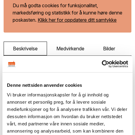
Du må godta cookies for funksjonalitet,
markedsføring og statistikk for å kunne høre denne
poskasten.
Klikk her for oppdatere ditt samtykke
Beskrivelse
Medvirkende
Bilder
Vi treffer Sverre Walter som er fagleder for
bygningsvern på Helgeland Museum. Men først
får vi høre om en av de tidlige bevaringskampene;
Denne nettsiden anvender cookies
Slaget om Sjøgata. Følg på til flotte Mosjøen og
Vi bruker informasjonskapsler for å gi innhold og
finn ut hvordan gamle trehusmiljø beriker en by.
annonser et personlig preg, for å levere sosiale
mediefunksjoner og for å analysere trafikken vår. Vi deler
dessuten informasjon om hvordan du bruker nettstedet
vårt, med partnerne våre innen sosiale medier,
annonsering og analysearbeid, som kan kombinere den