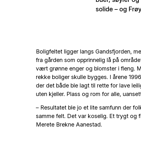
solide – og Frø
Boligfeltet ligger langs Gandsfjorden, 
fra gården som opprinnelig lå på område
vært grønne enger og blomster i fleng. M
rekke boliger skulle bygges. I årene 19
der det både ble lagt til rette for lave l
uten kjeller. Plass og rom for alle, uans
– Resultatet ble jo et lite samfunn der fo
samme felt. Det var koselig. Et trygt og f
Merete Brekne Aanestad.