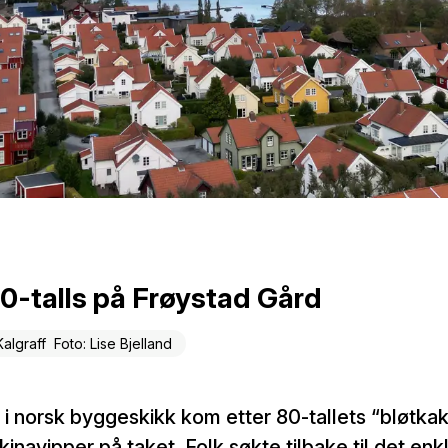
90-talls på Frøystad Gård
Kalgraff Foto: Lise Bjelland
te i norsk byggeskikk kom etter 80-tallets “bløtk
kinavipper på taket. Folk søkte tilbake til det enk