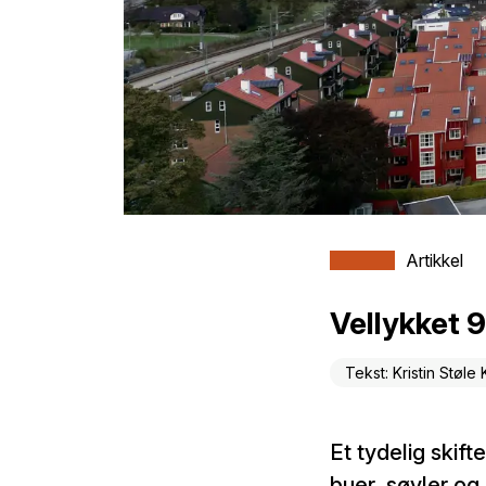
Artikkel
Vellykket 
Tekst: Kristin Støle 
Et tydelig skif
buer, søyler og 