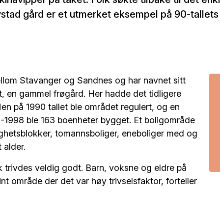
ystad gård er et utmerket eksempel på 90-tallets
mellom Stavanger og Sandnes og har navnet sitt
t, en gammel frøgård. Her hadde det tidligere
en på 1990 tallet ble området regulert, og en
96-1998 ble 163 boenheter bygget. Et boligområde
eilighetsblokker, tomannsboliger, eneboliger med og
ett alder.
lk trivdes veldig godt. Barn, voksne og eldre på
int område der det var høy trivselsfaktor, forteller