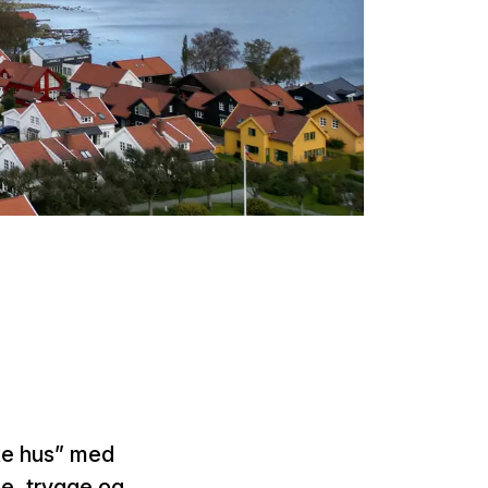
ake hus” med
le, trygge og