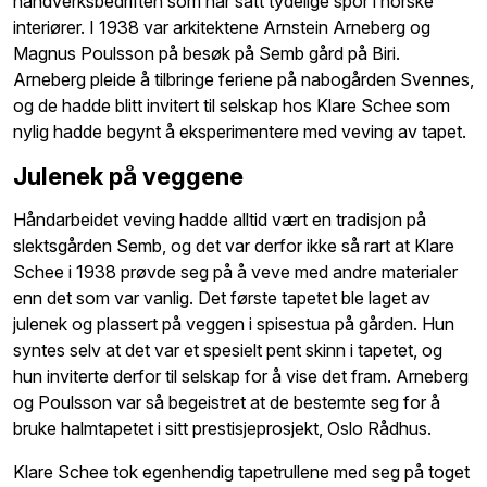
håndverksbedriften som har satt tydelige spor i norske
interiører. I 1938 var arkitektene Arnstein Arneberg og
Magnus Poulsson på besøk på Semb gård på Biri.
Arneberg pleide å tilbringe feriene på nabogården Svennes,
og de hadde blitt invitert til selskap hos Klare Schee som
nylig hadde begynt å eksperimentere med veving av tapet.
Julenek på veggene
Håndarbeidet veving hadde alltid vært en tradisjon på
slektsgården Semb, og det var derfor ikke så rart at Klare
Schee i 1938 prøvde seg på å veve med andre materialer
enn det som var vanlig. Det første tapetet ble laget av
julenek og plassert på veggen i spisestua på gården. Hun
syntes selv at det var et spesielt pent skinn i tapetet, og
hun inviterte derfor til selskap for å vise det fram. Arneberg
og Poulsson var så begeistret at de bestemte seg for å
bruke halmtapetet i sitt prestisjeprosjekt, Oslo Rådhus.
Klare Schee tok egenhendig tapetrullene med seg på toget