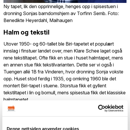
Ny tapet, lik den opprinnelige, henges opp i spisestuen i
dronning Sonjas barndomshjem av Torfinn Semb. Foto:
Benedikte Heyerdahl, Maihaugen
Halm og tekstil
Utover 1950- og 60-tallet ble Biri-tapetet et populært
innslag i finstuer landet over, men Klare Schee laget også
rene tekstiltapet. Ofte fikk en stue i huset halmtapet, mens
en annen stue fikk tekstilvarianten. Dette ser vi også i
Tuengen allé 1B fra Vinderen, hvor dronning Sonja vokste
opp. Huset stod ferdig i 1935, og omkring 1960 ble det
montert Biri-tapet i stuene. Storstua fikk et gyllent
tekstiltapet i lin og bomull, mens spisestua fikk det klassiske
halmtapetet.
Denne nettsiden anvender cookies