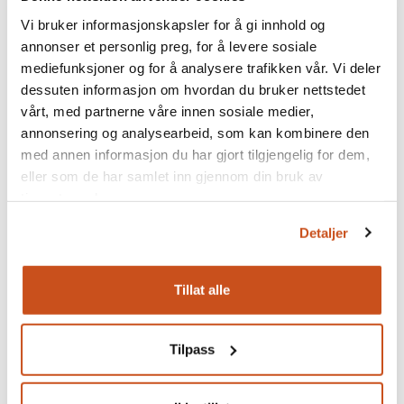
Vi bruker informasjonskapsler for å gi innhold og
annonser et personlig preg, for å levere sosiale
mediefunksjoner og for å analysere trafikken vår. Vi deler
dessuten informasjon om hvordan du bruker nettstedet
vårt, med partnerne våre innen sosiale medier,
annonsering og analysearbeid, som kan kombinere den
med annen informasjon du har gjort tilgjengelig for dem,
Stuen ble på begynnelsen av 60-tallet tapetsert med Biri
eller som de har samlet inn gjennom din bruk av
tekstiltapet. Lenger inne ser vi spisestuen med det velkjente
tjenestene deres.
stråtapetet fra Biri. Disse to tapetene var moderne og mye
Detaljer
brukt i kombinasjon i borgerlige hjem på 60-tallet. Møblene
på bilde er originaler gitt til museet av dronningen og
familien Haraldsen. På veggen henger et maleri av
Tillat alle
dronning Sonja som barn. Foto: Camilla Damgård,
Maihaugen
Tilpass
Artikkelen er hentet fra
maihaugen.no
Andre artikler om temaet: Fargemagasinet.no
Vi besøker