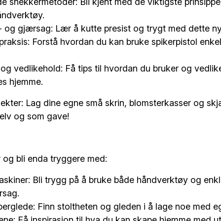
 snekkermetoder: Bli kjent med de viktigste prinsippe
åndverktøy.
 og gjærsag: Lær å kutte presist og trygt med dette ny
 praksis: Forstå hvordan du kan bruke spikerpistol enkel
g vedlikehold: Få tips til hvordan du bruker og vedlik
nes hjemme.
jekter: Lag dine egne små skrin, blomsterkasser og skjæ
selv og som gave!
 og bli enda tryggere med:
skiner: Bli trygg på å bruke både håndverktøy og enk
rsag.
perglede: Finn stoltheten og gleden i å lage noe med e
ene: Få inspirasjon til hva du kan skape hjemme med ut