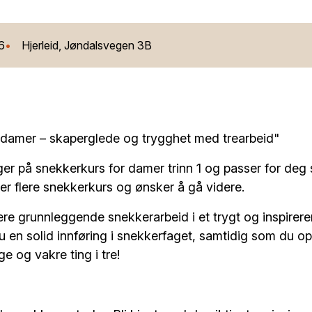
26
Hjerleid, Jøndalsvegen 3B
 damer – skaperglede og trygghet med trearbeid"
er på snekkerkurs for damer trinn 1 og passer for deg
ler flere snekkerkurs og ønsker å gå videre.
 lære grunnleggende snekkerarbeid i et trygt og inspirer
du en solid innføring i snekkerfaget, samtidig som du 
e og vakre ting i tre!