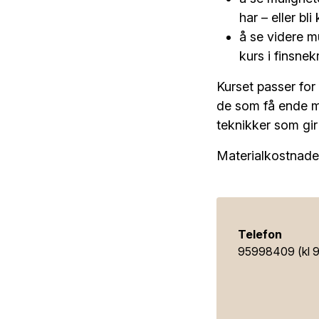
har – eller b
å se videre m
kurs i finsnek
Kurset passer for
de som få ende me
teknikker som gir
Materialkostnader
Telefon
95998409 (kl 9