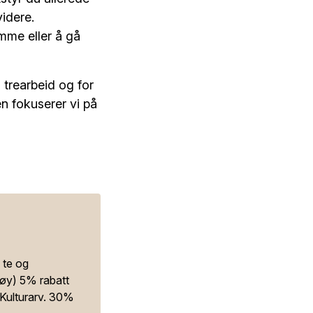
videre.
mme eller å gå
 trearbeid og for
n fokuserer vi på
 te og
tøy) 5% rabatt
Kulturarv. 30%