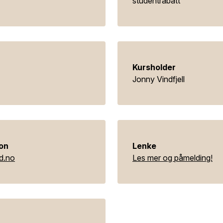
studentrabatt
Kursholder
Jonny Vindfjell
on
Lenke
id.no
Les mer og påmelding!