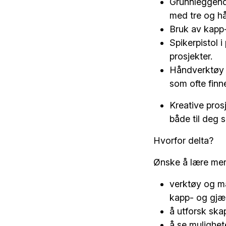
Grunnleggende
med tre og h
Bruk av kapp-
Spikerpistol i
prosjekter.
Håndverktøy o
som ofte fin
Kreative pros
både til deg 
Hvorfor delta?
Ønske å lære mer
verktøy og ma
kapp- og gjæ
å utforsk ska
å se mulighet