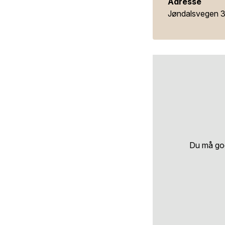
Adresse
Jøndalsvegen 
Du må godt