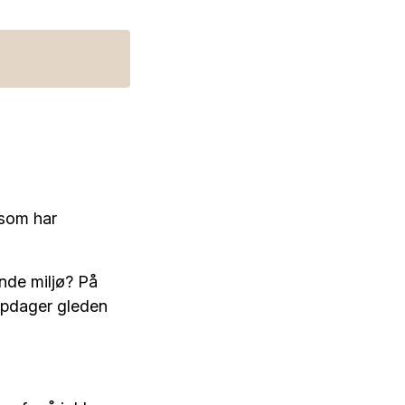
 som har
ende miljø? På
oppdager gleden