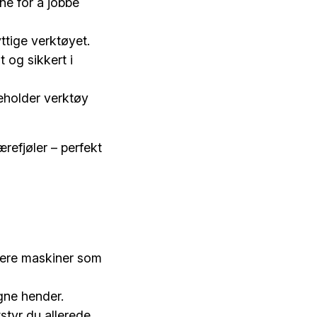
ne for å jobbe
ttige verktøyet.
t og sikkert i
eholder verktøy
refjøler – perfekt
lere maskiner som
gne hender.
styr du allerede