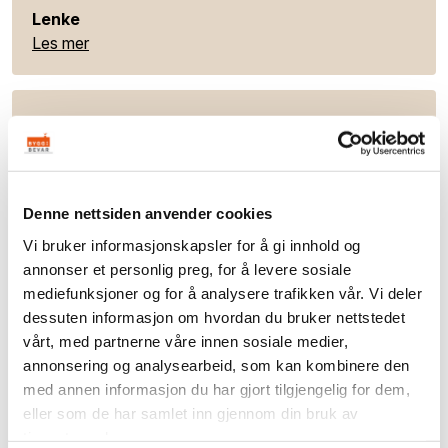
Lenke
Les mer
Adresse
Erkebispegården, Kongsgårdsgata, Trondheim,
Denne nettsiden anvender cookies
Vi bruker informasjonskapsler for å gi innhold og
annonser et personlig preg, for å levere sosiale
mediefunksjoner og for å analysere trafikken vår. Vi deler
dessuten informasjon om hvordan du bruker nettstedet
vårt, med partnerne våre innen sosiale medier,
Du må godta cookies for funksjonalitet,
annonsering og analysearbeid, som kan kombinere den
markedsføring og statistikk for å vise dette kartet.
med annen informasjon du har gjort tilgjengelig for dem,
Klikk her for oppdatere ditt samtykke
eller som de har samlet inn gjennom din bruk av
tjenestene deres.