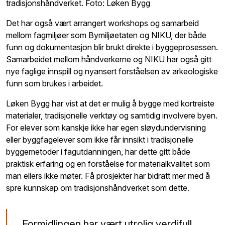
tradisjonshåndverket. Foto: Løken Bygg
Det har også vært arrangert workshops og samarbeid
mellom fagmiljøer som Bymiljøetaten og NIKU, der både
funn og dokumentasjon blir brukt direkte i byggeprosessen.
Samarbeidet mellom håndverkerne og NIKU har også gitt
nye faglige innspill og nyansert forståelsen av arkeologiske
funn som brukes i arbeidet.
Løken Bygg har vist at det er mulig å bygge med kortreiste
materialer, tradisjonelle verktøy og samtidig involvere byen.
For elever som kanskje ikke har egen sløydundervisning
eller byggfagelever som ikke får innsikt i tradisjonelle
byggemetoder i fagutdanningen, har dette gitt både
praktisk erfaring og en forståelse for materialkvalitet som
man ellers ikke møter. Få prosjekter har bidratt mer med å
spre kunnskap om tradisjonshåndverket som dette.
Formidlingen har vært utrolig verdifull.