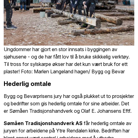
Ungdommer har gjort en stor innsats i byggingen av
sjøhusene - og de har fått lov til å bruke skikkelig verktøy.
Til tross for sylskarpe økser har det kun vært bruk for ett
plaster! Foto: Marlen Langeland hagen/ Bygg og Bevar
Hederlig omtale
Bygg og Bevarprisens jury har også plukket ut to prosjekter
og bedrifter som gis hederlig omtale for sine arbeider. Det
er Sømåen Tradisjonshandverk og Olaf E. Johansens Eftf.
Sømåen Tradisjonshandverk AS
får hederlig omtale av
juryen for arbeidene på Ytre Rendalen kirke. Bedriften har
blant annet vært sentral i arbeidene med å utbedre