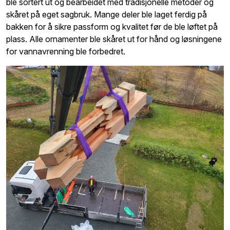
ble sortert ut og bearbeidet med tradisjonelle metoder og
skåret på eget sagbruk. Mange deler ble laget ferdig på
bakken for å sikre passform og kvalitet før de ble løftet på
plass. Alle ornamenter ble skåret ut for hånd og løsningene
for vannavrenning ble forbedret.