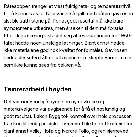
Råtesoppen trenger et visst fuktighets- og temperaturnivå
for å kunne vokse. Noe var altså galt med måten gavlrosen
sist ble satt i stand på. For et godt resultat må ikke bare
symptomene utbedres, men årsaken til dem må forstås.
Etter demontering viste det seg at restaureringen fra 1980-
tallet hadde noen uheldige løsninger. Blant annet hadde
ikke materialene god nok kvalitet for formålet. Gavlrosen
hadde dessuten fått en utforming som skapte vannlommer
som ikke kunne sees fra bakkenivå.
Tømrerarbeid i høyden
Det var nødvendig å bygge en ny gavlrose og
materialvalgene var avgjørende for å få et bestandig og
godt resultat. Løken Bygg tok kontroll over hele prosessen
fra skog til ferdig produkt. Tømmeret ble hentet kortreist fra
blant annet Valle, Holla og Nordre Follo, og ren kjerneved