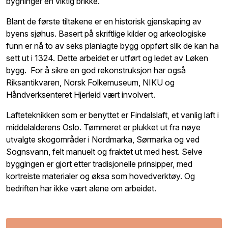
bygninger en viktig brikke.
Blant de første tiltakene er en historisk gjenskaping av
byens sjøhus. Basert på skriftlige kilder og arkeologiske
funn er nå to av seks planlagte bygg oppført slik de kan ha
sett ut i 1324. Dette arbeidet er utført og ledet av Løken
bygg. For å sikre en god rekonstruksjon har også
Riksantikvaren, Norsk Folkemuseum, NIKU og
Håndverksenteret Hjerleid vært involvert.
Lafteteknikken som er benyttet er Findalslaft, et vanlig laft i
middelalderens Oslo. Tømmeret er plukket ut fra nøye
utvalgte skogområder i Nordmarka, Sørmarka og ved
Sognsvann, felt manuelt og fraktet ut med hest. Selve
byggingen er gjort etter tradisjonelle prinsipper, med
kortreiste materialer og øksa som hovedverktøy. Og
bedriften har ikke vært alene om arbeidet.