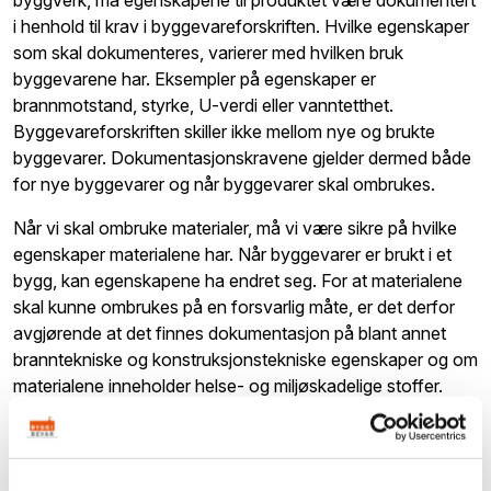
i henhold til krav i byggevareforskriften. Hvilke egenskaper
som skal dokumenteres, varierer med hvilken bruk
byggevarene har. Eksempler på egenskaper er
brannmotstand, styrke, U-verdi eller vanntetthet.
Byggevareforskriften skiller ikke mellom nye og brukte
byggevarer. Dokumentasjonskravene gjelder dermed både
for nye byggevarer og når byggevarer skal ombrukes.
Når vi skal ombruke materialer, må vi være sikre på hvilke
egenskaper materialene har. Når byggevarer er brukt i et
bygg, kan egenskapene ha endret seg. For at materialene
skal kunne ombrukes på en forsvarlig måte, er det derfor
avgjørende at det finnes dokumentasjon på blant annet
branntekniske og konstruksjonstekniske egenskaper og om
materialene inneholder helse- og miljøskadelige stoffer.
Når brukte byggevarer skal selges, må den som selger
produktet vurdere hvilke egenskaper som bør oppgis, slik at
den som skal bygge kan vurdere om det brukte produktet