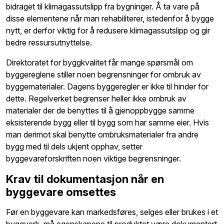
bidraget til klimagassutslipp fra bygninger. Å ta vare på
disse elementene når man rehabiliterer, istedenfor å bygge
nytt, er derfor viktig for å redusere klimagassutslipp og gir
bedre ressursutnyttelse.
Direktoratet for byggkvalitet får mange spørsmål om
byggereglene stiller noen begrensninger for ombruk av
byggematerialer. Dagens byggeregler er ikke til hinder for
dette. Regelverket begrenser heller ikke ombruk av
materialer der de benyttes til å gjenoppbygge samme
eksisterende bygg eller til bygg som har samme eier. Hvis
man derimot skal benytte ombruksmaterialer fra andre
bygg med til dels ukjent opphav, setter
byggevareforskriften noen viktige begrensninger.
Krav til dokumentasjon når en
byggevare omsettes
Før en byggevare kan markedsføres, selges eller brukes i et
byggverk, må egenskapene til produktet være dokumentert