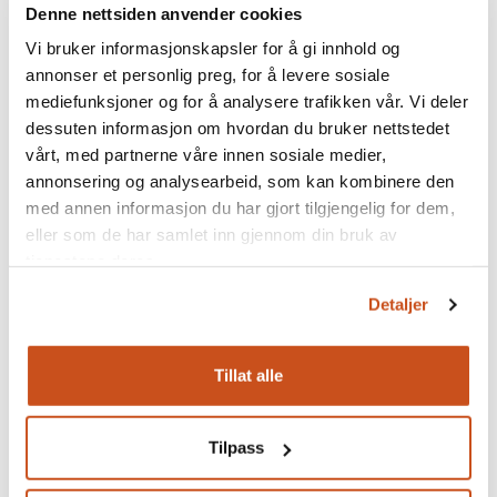
Denne nettsiden anvender cookies
kan brukes i det konkrete prosjektet. Det finnes egne
standarder som beskriver hvilke egenskaper som skal
Vi bruker informasjonskapsler for å gi innhold og
oppgis for at et produkt skal brukes til et bestemt formål.
annonser et personlig preg, for å levere sosiale
mediefunksjoner og for å analysere trafikken vår. Vi deler
EU vurderer endringer i
dessuten informasjon om hvordan du bruker nettstedet
byggevareforordningen
vårt, med partnerne våre innen sosiale medier,
annonsering og analysearbeid, som kan kombinere den
EU-kommisjonen har satt i gang en prosess for å vurdere
med annen informasjon du har gjort tilgjengelig for dem,
hvordan byggevarer skal reguleres fremover. Ombruk av
eller som de har samlet inn gjennom din bruk av
byggevarer er et av spørsmålene som diskuteres, og Norge
tjenestene deres.
deltar aktivt i denne prosessen.
Detaljer
For ombrukte byggevarer må det trolig utarbeides egne
retningslinjer for hvilket system som skal benyttes for å
dokumentere byggevarenes egenskaper.
Tillat alle
Vi oppfordrer norsk byggenæring til å være med og påvirke
dette arbeidet gjennom å delta aktivt i Standard Norges
Tilpass
standardiseringsarbeid for de ulike produktene.