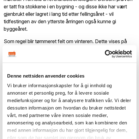
er tatt fra stokkene i en bygning - og disse ikke har vært
gjenbrukt eller lagret i lang tid etter fellingsåret - vil
tidfestingen av den ytterste årringen også kunne gi
byggeåret.
Som regel blir tømmeret felt om vinteren. Dette vises på
prøven ved at den mørke sommerveden ligger rett under
barken. Fellingsåret vil da være i vinterhalvåret. Er den siste
fullstendig dannete årringen fra for eksempel 1323, er
stokken felt vinteren 1323/24. Hvis flere av de prøvetatte
Denne nettsiden anvender cookies
stokkene er felt samme vinter, er det rimelig å anta at
Vi bruker informasjonskapsler for å gi innhold og
bygningen er satt opp sommeren 1324. dette var tilfelle for
annonser et personlig preg, for å levere sosiale
Staveloftet fra Ål i Hallingdal, som nå står på Hallingdal
mediefunksjoner og for å analysere trafikken vår. Vi deler
Folkemuseum, der det ble tatt prøver i 1996
dessuten informasjon om hvordan du bruker nettstedet
vårt, med partnerne våre innen sosiale medier,
annonsering og analysearbeid, som kan kombinere den
med annen informasjon du har gjort tilgjengelig for dem,
eller som de har samlet inn gjennom din bruk av