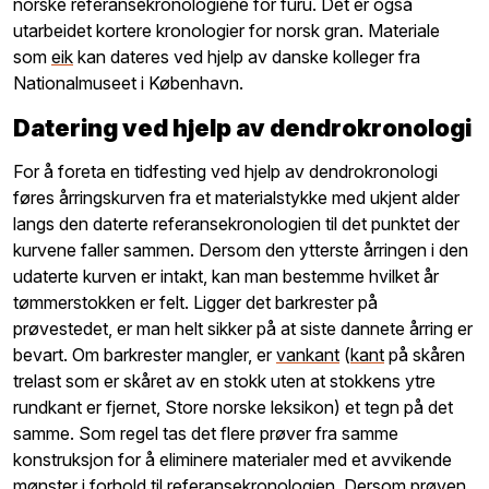
norske referansekronologiene for furu. Det er også
utarbeidet kortere kronologier for norsk gran. Materiale
som
eik
kan dateres ved hjelp av danske kolleger fra
Nationalmuseet i København.
Datering ved hjelp av dendrokronologi
For å foreta en tidfesting ved hjelp av dendrokronologi
føres årringskurven fra et materialstykke med ukjent alder
langs den daterte referansekronologien til det punktet der
kurvene faller sammen. Dersom den ytterste årringen i den
udaterte kurven er intakt, kan man bestemme hvilket år
tømmerstokken er felt. Ligger det barkrester på
prøvestedet, er man helt sikker på at siste dannete årring er
bevart. Om barkrester mangler, er
vankant
(
kant
på skåren
trelast som er skåret av en stokk uten at stokkens ytre
rundkant er fjernet, Store norske leksikon) et tegn på det
samme. Som regel tas det flere prøver fra samme
konstruksjon for å eliminere materialer med et avvikende
mønster i forhold til referansekronologien. Dersom prøven