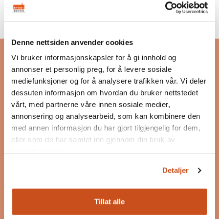
Bygg og Bevar
Denne nettsiden anvender cookies
Vi bruker informasjonskapsler for å gi innhold og
Bygg og Bevar er et program som skal inspirere og
annonser et personlig preg, for å levere sosiale
motivere til bevaring, bruk og ombruk av
mediefunksjoner og for å analysere trafikken vår. Vi deler
eksisterende bygg.
dessuten informasjon om hvordan du bruker nettstedet
Les mer om Bygg og Bevar
vårt, med partnerne våre innen sosiale medier,
annonsering og analysearbeid, som kan kombinere den
Postadresse
med annen informasjon du har gjort tilgjengelig for dem,
Postboks 7187 Majorstuen
eller som de har samlet inn gjennom din bruk av
0307 Oslo
tjenestene deres.
post@byggogbevar.no
Detaljer
Org.nr: 983 060 463
Tillat alle