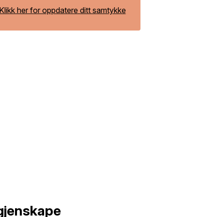
Klikk her for oppdatere ditt samtykke
 gjenskape