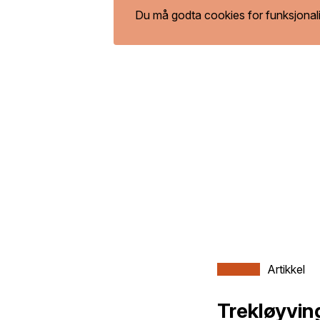
Du må godta cookies for funksjonali
Artikkel
Trekløyving