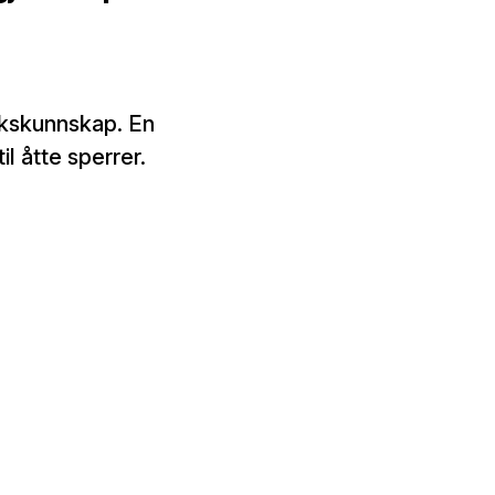
rkskunnskap. En
l åtte sperrer.