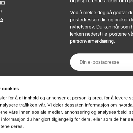
og inspirerende artikler om g
ram
n
Ved å melde deg på godtar du 
be
postadressen din og bruker de
nyhetsbrev. Du kan når som h
lenken nederst i e-postene vå
personvernerklæring
.
r cookies
er for å gi innhold og annonser et personlig preg, for å levere s
nalysere trafikken vår. Vi deler dessuten informasjon om hvorda
nerne våre innen sosiale medier, annonsering og analysearbeid, 
formasjon du har gjort tilgjengelig for dem, eller som de har sa
stene deres.