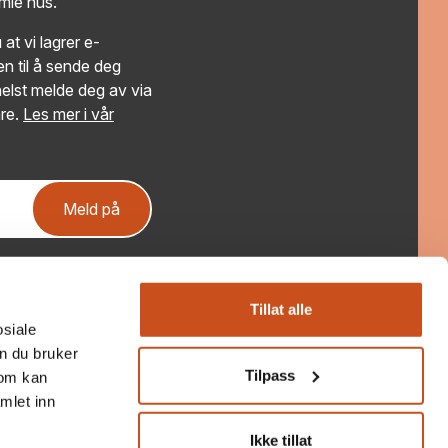
amle hus.
at vi lagrer e-
n til å sende deg
elst melde deg av via
re.
Les mer i vår
Meld på
Få ferske saker fra Bygg og Bevar!
Nyhetsbrevet gir deg aktuelle saker og tips om kurs
Tillat alle
osiale
og arrangementer. Sendes ut ca hver 3 uke
n du bruker
Tilpass
som kan
Ja, takk!
mlet inn
Nei, takk!
Ikke tillat