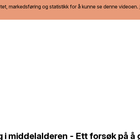
tet, markedsføring og statistikk for å kunne se denne videoen.
 i middelalderen - Ett forsøk på å