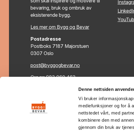
som skal inspirere og motivere til
Instag
bevaring, bruk og ombruk av
LinkedI
eksisterende bygg.
YouTu
Les mer om Bygg og Bevar
Postadresse
Postboks 7187 Majorstuen
0307 Oslo
post@byggogbevar.no
Org.nr: 983 060 463
Denne nettsiden anvende
Vi bruker informasjonskapsl
mediefunksjoner og for å a
nettstedet vårt, med part
kombinere den med annen in
gjennom din bruk av tjene