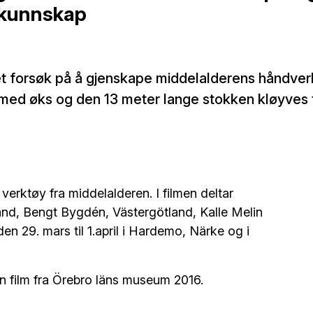
kunnskap
 et forsøk på å gjenskape middelalderens håndve
s med øks og den 13 meter lange stokken kløyves ti
verktøy fra middelalderen. I filmen deltar
d, Bengt Bygdén, Västergötland, Kalle Melin
en 29. mars til 1.april i Hardemo, Närke og i
 En film fra Örebro läns museum 2016.