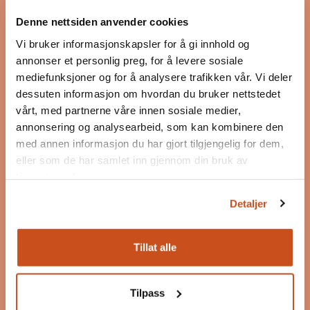
Bygg og Bevar er et program som skal inspirere og
Denne nettsiden anvender cookies
motivere til bevaring, bruk og ombruk av
eksisterende bygg.
Vi bruker informasjonskapsler for å gi innhold og
annonser et personlig preg, for å levere sosiale
Les mer om Bygg og Bevar
mediefunksjoner og for å analysere trafikken vår. Vi deler
dessuten informasjon om hvordan du bruker nettstedet
Postadresse
vårt, med partnerne våre innen sosiale medier,
Postboks 7187 Majorstuen
annonsering og analysearbeid, som kan kombinere den
0307 Oslo
med annen informasjon du har gjort tilgjengelig for dem,
post@byggogbevar.no
eller som de har samlet inn gjennom din bruk av
tjenestene deres.
Org.nr: 983 060 463
Detaljer
Følg oss
Tillat alle
Facebook
Instagram
Tilpass
LinkedIn