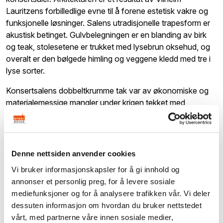
Lauritzens forbilledlige evne til å forene estetisk vakre og
funksjonelle løsninger. Salens utradisjonelle trapes­form er
akustisk betinget. Gulvbelegningen er en blanding av birk
og teak, stolesetene er trukket med lysebrun oksehud, og
overalt er den bølgede himling og veggene kledd med tre i
lyse sorter.
Konsertsalens dobbeltkrumme tak var av økonomiske og
materialemessige mangler under krigen tekket med
takpapp, men fikk i midten av 1950-årene en ytterligere
tekking av kobber, som dessverre ikke holdt så lenge på
grunn av en feilkonstruksjon. I denne filmen følger vi
utførelsen av et helt nytt kobbertak i 2018-2019 - til toner
Denne nettsiden anvender cookies
av Beethoven og Dvorák!
Vi bruker informasjonskapsler for å gi innhold og
annonser et personlig preg, for å levere sosiale
Publisert:
25.06.2019
mediefunksjoner og for å analysere trafikken vår. Vi deler
Publisert av:
byggefilm.dk
dessuten informasjon om hvordan du bruker nettstedet
vårt, med partnerne våre innen sosiale medier,