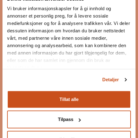
Vi bruker informasjonskapsler for å gi innhold og
Les mer om Bygg og Bevar
annonser et personlig preg, for å levere sosiale
Postadresse
mediefunksjoner og for å analysere trafikken vår. Vi deler
Postboks 7187 Majorstuen
dessuten informasjon om hvordan du bruker nettstedet
0307 Oslo
vårt, med partnerne våre innen sosiale medier,
annonsering og analysearbeid, som kan kombinere den
post@byggogbevar.no
med annen informasjon du har gjort tilgjengelig for dem,
eller som de har samlet inn gjennom din bruk av
Org.nr: 983 060 463
tjenestene deres.
Detaljer
Følg oss
Facebook
Tillat alle
Instagram
LinkedIn
Tilpass
YouTube