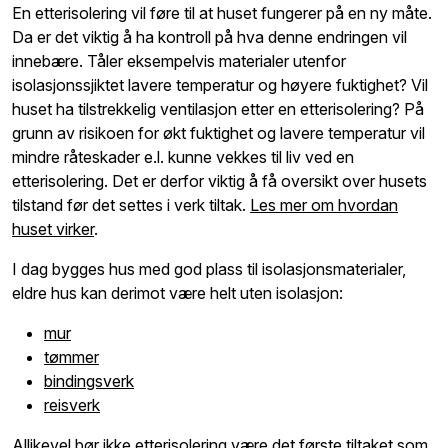
En etterisolering vil føre til at huset fungerer på en ny måte.
Da er det viktig å ha kontroll på hva denne endringen vil
innebære. Tåler eksempelvis materialer utenfor
isolasjonssjiktet lavere temperatur og høyere fuktighet? Vil
huset ha tilstrekkelig ventilasjon etter en etterisolering? På
grunn av risikoen for økt fuktighet og lavere temperatur vil
mindre råteskader e.l. kunne vekkes til liv ved en
etterisolering. Det er derfor viktig å få oversikt over husets
tilstand før det settes i verk tiltak.
Les mer om hvordan
huset virker
.
I dag bygges hus med god plass til isolasjonsmaterialer,
eldre hus kan derimot være helt uten isolasjon:
mur
tømmer
bindingsverk
reisverk
Allikevel bør ikke etterisolering være det første tiltaket som