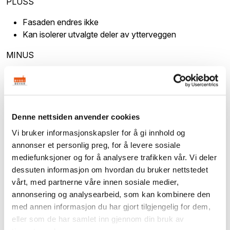
PLUSS
Fasaden endres ikke
Kan isolerer utvalgte deler av ytterveggen
MINUS
Den opprinnelige konstruksjonen blir kaldere og i
verste fall fuktigere
Isolasjonen "stjeler" plass i rommet.
Kuldebroer
Denne nettsiden anvender cookies
Kan føre til skader i den ytre delen av veggen, særlig
Vi bruker informasjonskapsler for å gi innhold og
på murvegger
annonser et personlig preg, for å levere sosiale
mediefunksjoner og for å analysere trafikken vår. Vi deler
dessuten informasjon om hvordan du bruker nettstedet
vårt, med partnerne våre innen sosiale medier,
annonsering og analysearbeid, som kan kombinere den
med annen informasjon du har gjort tilgjengelig for dem,
eller som de har samlet inn gjennom din bruk av