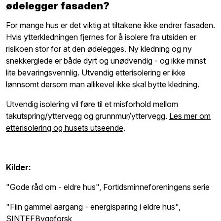
ødelegger fasaden?
For mange hus er det viktig at tiltakene ikke endrer fasaden.
Hvis ytterkledningen fjernes for å isolere fra utsiden er
risikoen stor for at den ødelegges. Ny kledning og ny
snekkerglede er både dyrt og unødvendig - og ikke minst
lite bevaringsvennlig. Utvendig etterisolering er ikke
lønnsomt dersom man allikevel ikke skal bytte kledning.
Utvendig isolering vil føre til et misforhold mellom
takutspring/yttervegg og grunnmur/yttervegg.
Les mer om
etterisolering og husets utseende
.
Kilder:
"Gode råd om - eldre hus", Fortidsminneforeningens serie
"Fiin gammel aargang - energisparing i eldre hus",
SINTEFByggforsk